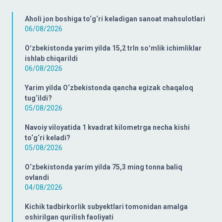
Aholi jon boshiga to‘g‘ri keladigan sanoat mahsulotlari
06/08/2026
Oʻzbekistonda yarim yilda 15,2 trln soʻmlik ichimliklar
ishlab chiqarildi
06/08/2026
Yarim yilda O‘zbekistonda qancha egizak chaqaloq
tug‘ildi?
05/08/2026
Navoiy viloyatida 1 kvadrat kilometrga necha kishi
to‘g‘ri keladi?
05/08/2026
O‘zbekistonda yarim yilda 75,3 ming tonna baliq
ovlandi
04/08/2026
Kichik tadbirkorlik subyektlari tomonidan amalga
oshirilgan qurilish faoliyati