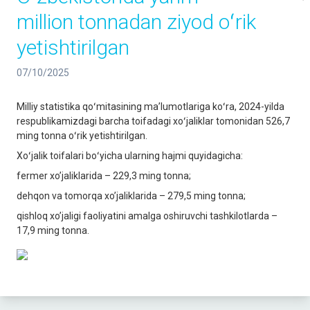
million tonnadan ziyod oʻrik
yetishtirilgan
07/10/2025
Milliy statistika qoʻmitasining maʼlumotlariga koʻra, 2024-yilda
respublikamizdagi barcha toifadagi xoʻjaliklar tomonidan 526,7
ming tonna oʻrik yetishtirilgan.
Xoʻjalik toifalari boʻyicha ularning hajmi quyidagicha:
fermer xo’jaliklarida – 229,3 ming tonna;
dehqon va tomorqa xo’jaliklarida – 279,5 ming tonna;
qishloq xo’jaligi faoliyatini amalga oshiruvchi tashkilotlarda –
17,9 ming tonna.