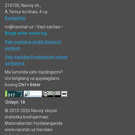
210100, Navoiy sh.,
A.Temur ko‘chаsi, 4-uy
Kontaktlar
nv@navstat.uz •
Sayt xaritasi
•
Bizga xabar yuboring
Veb-saytning mobil ilovasini
yuklash
Veb-saytdan foydalanish uchun
qo'llanma
Ma`lumotda xato topdingizmi?
Uni belgilang va quyidagilarni
bosing
Ctrl + Enter
Onlayn: 18
© 2010-2026 Navoiy viloyat
statistika boshqarmasi
Materiallardan foydalanganda
www.navstat.uz havolani