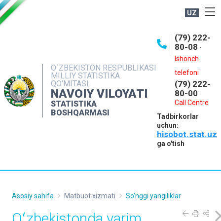
UZ
BOSHQARMA HAQIDA
(79) 222-
80-08
-
ME'YORIY HUJJATLAR
Ishonch
OCHIQ MA'LUMOTLAR
O`ZBEKISTON RESPUBLIKASI
telefoni
MILLIY STATISTIKA
QO‘MITASI
(79) 222-
NASHRLAR
NAVOIY VILOYATI
80-00
-
INTERAKTIV XIZMATLAR
Call Centre
STATISTIKA
BOSHQARMASI
Tadbirkorlar
MUROJAATLAR
uchun:
hisobot.stat.uz
MATBUOT XIZMATI
ga o'tish
KONTAKTLAR
Asosiy sahifa
Matbuot xizmati
So'nggi yangiliklar
Oʻzbekistonda yarim