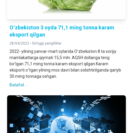
Oʻzbekiston 3 oyda 71,1 ming tonna karam
eksport qilgan
28/04/2022 •
So'nggi yangiliklar
2022- yilning yanvar-mart oylarida Oʻzbekiston 8 ta xorijiy
mamlakatlarga qiymati 15,5 mln. AQSH dollariga teng
boʻlgan 71,1 ming tonna karam eksport qilgan.Karam
eksporti oʻtgan yilning mos davri bilan solishtirilganda qariyb
30 ming tonnaga oshgan.
Batafsil ...