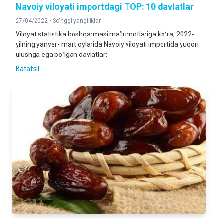
Navoiy viloyati importdagi TOP: 10 davlatlar
27/04/2022 •
So'nggi yangiliklar
Viloyat statistika boshqarmasi maʼlumotlariga koʻra, 2022-
yilning yanvar- mart oylarida Navoiy viloyati importida yuqori
ulushga ega boʻlgan davlatlar:
Batafsil ...