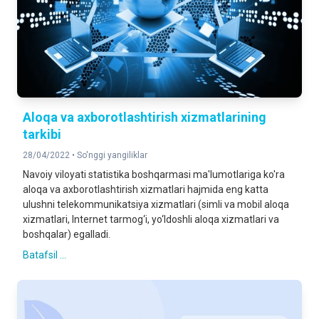
Aloqa va axborotlashtirish xizmatlarining
tarkibi
28/04/2022 •
So'nggi yangiliklar
Navoiy viloyati statistika boshqarmasi ma'lumotlariga ko'ra
aloqa va axborotlashtirish xizmatlari hajmida eng katta
ulushni telekommunikatsiya xizmatlari (simli va mobil aloqa
xizmatlari, Internet tarmog‘i, yo‘ldoshli aloqa xizmatlari va
boshqalar) egalladi.
Batafsil ...