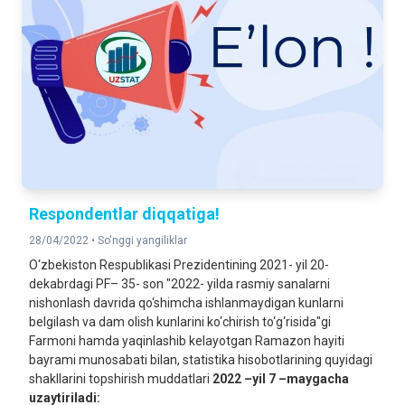
Respondentlar diqqatiga!
28/04/2022 •
So'nggi yangiliklar
O‘zbekiston Respublikasi Prezidentining 2021- yil 20-
dekabrdagi PF– 35- son "2022- yilda rasmiy sanalarni
nishonlash davrida qo‘shimcha ishlanmaydigan kunlarni
belgilash va dam olish kunlarini ko‘chirish to‘g‘risida"gi
Farmoni hamda yaqinlashib kelayotgan Ramazon hayiti
bayrami munosabati bilan, statistika hisobotlarining quyidagi
shakllarini topshirish muddatlari
2022 –yil 7 –maygacha
uzaytiriladi: