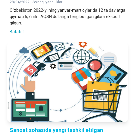
28/04/2022 •
So'nggi yangiliklar
Oʻzbekiston 2022-yilning yanvar-mart oylarida 12 ta davlatga
qiymati 6,7 mln. AQSH dollariga teng boʻlgan gilam eksport
qilgan.
Batafsil ...
Sanoat sohasida yangi tashkil etilgan