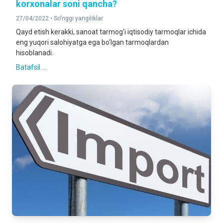
korxonalar soni qancha?
27/04/2022 •
So'nggi yangiliklar
Qayd etish kerakki, sanoat tarmog‘i iqtisodiy tarmoqlar ichida
eng yuqori salohiyatga ega bo‘lgan tarmoqlardan
hisoblanadi.
Batafsil ...