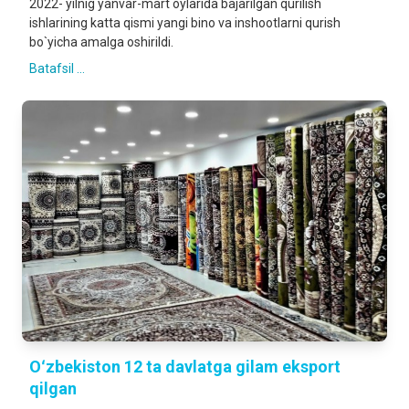
2022- yilnig yanvar-mart oylarida bajarilgan qurilish
ishlarining katta qismi yangi bino va inshootlarni qurish
bo`yicha amalga oshirildi.
Batafsil ...
Oʻzbekiston 12 ta davlatga gilam eksport
qilgan