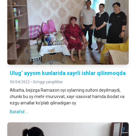
Ulug‘ ayyom kunlarida xayrli ishlar qilinmoqda
30/04/2022 •
So'nggi yangiliklar
Albatta, bejizga Ramazon oyi oylarning sultoni deyilmaydi,
chunki bu oy mehr-muruvvat, xayr-saxovat hamda ibodat va
ezgu amallar ko'plab qilinadigan oy.
Batafsil ...