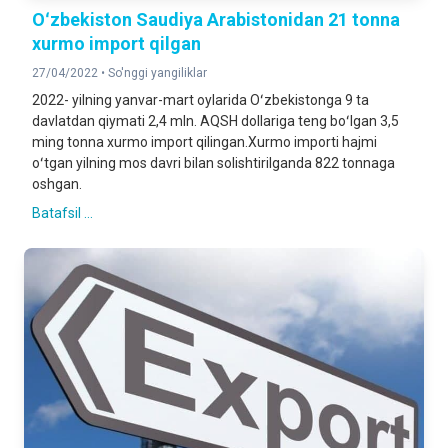
Oʻzbekiston Saudiya Arabistonidan 21 tonna
xurmo import qilgan
27/04/2022 •
So'nggi yangiliklar
2022- yilning yanvar-mart oylarida Oʻzbekistonga 9 ta
davlatdan qiymati 2,4 mln. AQSH dollariga teng boʻlgan 3,5
ming tonna xurmo import qilingan.Xurmo importi hajmi
oʻtgan yilning mos davri bilan solishtirilganda 822 tonnaga
oshgan.
Batafsil ...