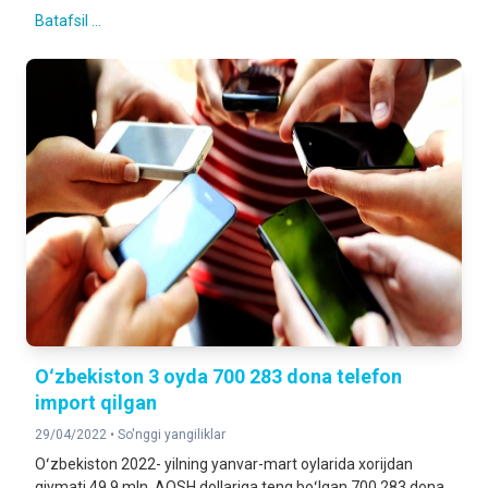
Batafsil ...
Oʻzbekiston 3 oyda 700 283 dona telefon
import qilgan
29/04/2022 •
So'nggi yangiliklar
Oʻzbekiston 2022- yilning yanvar-mart oylarida xorijdan
qiymati 49,9 mln. AQSH dollariga teng boʻlgan 700 283 dona