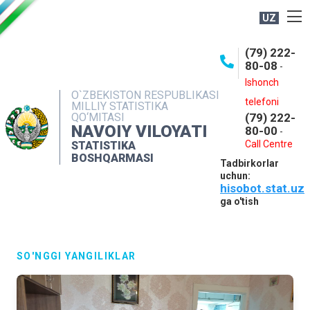
UZ
BOSHQARMA HAQIDA
(79) 222-
80-08
-
ME'YORIY HUJJATLAR
Ishonch
OCHIQ MA'LUMOTLAR
O`ZBEKISTON RESPUBLIKASI
telefoni
MILLIY STATISTIKA
QO‘MITASI
(79) 222-
NASHRLAR
NAVOIY VILOYATI
80-00
-
INTERAKTIV XIZMATLAR
Call Centre
STATISTIKA
BOSHQARMASI
Tadbirkorlar
MUROJAATLAR
uchun:
hisobot.stat.uz
MATBUOT XIZMATI
ga o'tish
KONTAKTLAR
SO'NGGI YANGILIKLAR