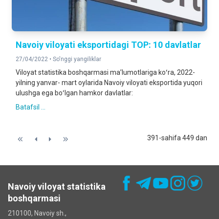
Navoiy viloyati eksportidagi TOP: 10 davlatlar
27/04/2022 •
So'nggi yangiliklar
Viloyat statistika boshqarmasi maʼlumotlariga koʻra, 2022-
yilning yanvar- mart oylarida Navoiy viloyati eksportida yuqori
ulushga ega boʻlgan hamkor davlatlar:
Batafsil ...
391-sahifa 449 dan
Navoiy viloyat statistika
boshqarmasi
210100, Navoiy sh.,