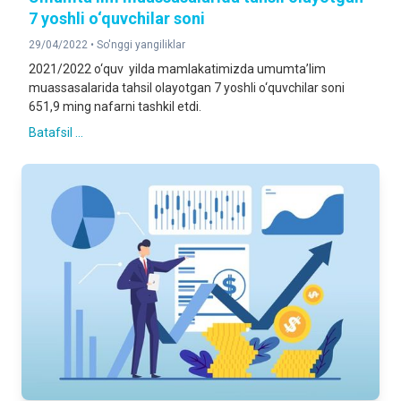
7 yoshli o‘quvchilar soni
29/04/2022 •
So'nggi yangiliklar
2021/2022 o‘quv yilda mamlakatimizda umumta’lim
muassasalarida tahsil olayotgan 7 yoshli o‘quvchilar soni
651,9 ming nafarni tashkil etdi.
Batafsil ...