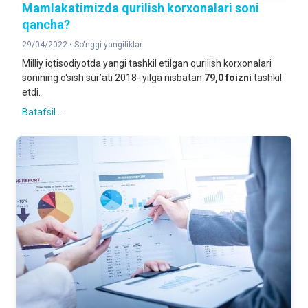
Mamlakatimizda qurilish korxonalari soni
qancha?
29/04/2022 •
So'nggi yangiliklar
Milliy iqtisodiyotda yangi tashkil etilgan qurilish korxonalari
sonining o‘sish sur’ati 2018- yilga nisbatan
79,0 foizni
tashkil
etdi.
Batafsil ...