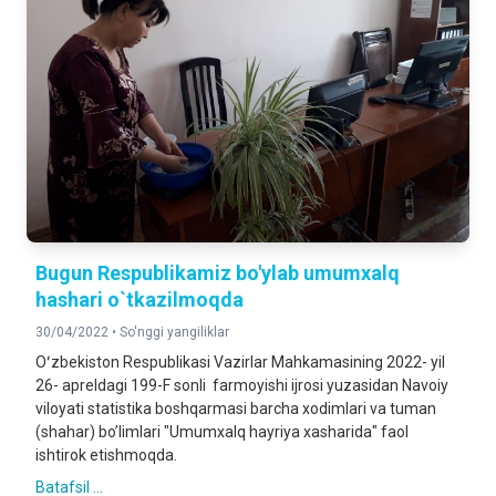
Bugun Respublikamiz bo'ylab umumxalq
hashari o`tkazilmoqda
30/04/2022 •
So'nggi yangiliklar
Oʻzbekiston Respublikasi Vazirlar Mahkamasining 2022- yil
26- apreldagi 199-F sonli farmoyishi ijrosi yuzasidan Navoiy
viloyati statistika boshqarmasi barcha xodimlari va tuman
(shahar) bo’limlari "Umumxalq hayriya xasharida" faol
ishtirok etishmoqda.
Batafsil ...