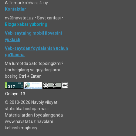
A.Temur ko‘chаsi, 4-uy
Kontaktlar
nv@navstat.uz •
Sayt xaritasi
•
Bizga xabar yuboring
Veb-saytning mobil ilovasini
yuklash
Veb-saytdan foydalanish uchun
qo'llanma
Ma`lumotda xato topdingizmi?
Uni belgilang va quyidagilarni
bosing
Ctrl + Enter
Onlayn: 13
© 2010-2026 Navoiy viloyat
statistika boshqarmasi
Materiallardan foydalanganda
www.navstat.uz havolani
keltirish majburiy.