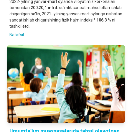
2022- yilning yanvar-mart oylarida viloyatimiz korxonalari
tomonidan
20 220,1 mlrd.
so‘mlik sanoat mahsulotlari ishlab
chiqarilgan bo‘lib, 2021- yilning yanvar-mart oylariga nisbatan
sanoat ishlab chiqarishining fizik hajm indeksi*
106,3
% ni
tashkil etdi.
Batafsil ...
Umumta’lim muassasalarida tahsil olayotgan