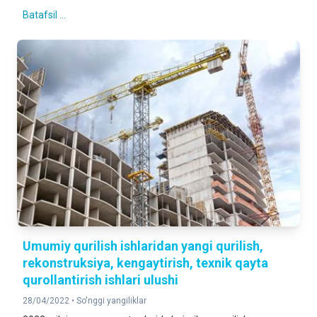
Batafsil ...
Umumiy qurilish ishlaridan yangi qurilish,
rekonstruksiya, kengaytirish, texnik qayta
qurollantirish ishlari ulushi
28/04/2022 •
So'nggi yangiliklar