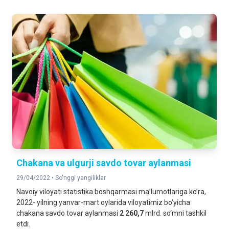
Chakana va ulgurji savdo tovar aylanmasi
29/04/2022 •
So'nggi yangiliklar
Navoiy viloyati statistika boshqarmasi ma’lumotlariga ko’ra,
2022- yilning yanvar-mart oylarida viloyatimiz bo‘yicha
chakana savdo tovar aylanmasi
2 260,7
mlrd. so‘mni tashkil
etdi.