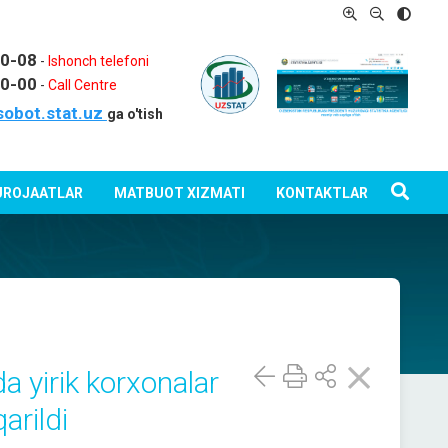
80-08
-
Ishonch telefoni
80-00
-
Call Centre
sobot.stat.uz
ga o'tish
ROJAATLAR
MATBUOT XIZMATI
KONTAKTLAR
a yirik korxonalar
arildi