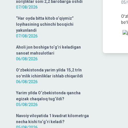
xorijliklar soni 2,2 barobarga oshdi
05/
07/08/2026
Oʻz
“Har oyda bitta kitob o‘qiymiz”
boʻ
loyihasining uchinchi bosqichi
yakunlandi
07/08/2026
Aholi jon boshiga to‘g‘ri keladigan
sanoat mahsulotlari
06/08/2026
Oʻzbekistonda yarim yilda 15,2 trln
soʻmlik ichimliklar ishlab chiqarildi
06/08/2026
Yarim yilda O‘zbekistonda qancha
egizak chaqaloq tug‘ildi?
05/08/2026
Navoiy viloyatida 1 kvadrat kilometrga
necha kishi to‘g‘ri keladi?
05/08/2026