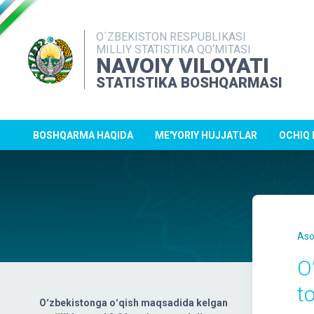
O`ZBEKISTON RESPUBLIKASI
MILLIY STATISTIKA QO‘MITASI
NAVOIY VILOYATI
STATISTIKA BOSHQARMASI
BOSHQARMA HAQIDA
ME'YORIY HUJJATLAR
OCHIQ
Aso
O
t
Oʻzbekistonga oʻqish maqsadida kelgan