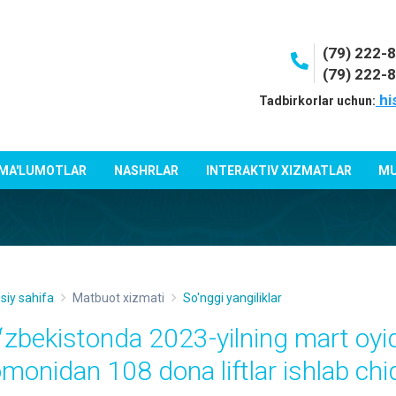
(79) 222-
(79) 222-
hi
Tadbirkorlar uchun:
 MA'LUMOTLAR
NASHRLAR
INTERAKTIV XIZMATLAR
MU
siy sahifa
Matbuot xizmati
So'nggi yangiliklar
ʻzbekistonda 2023-yilning mart oyid
omonidan 108 dona liftlar ishlab chiq