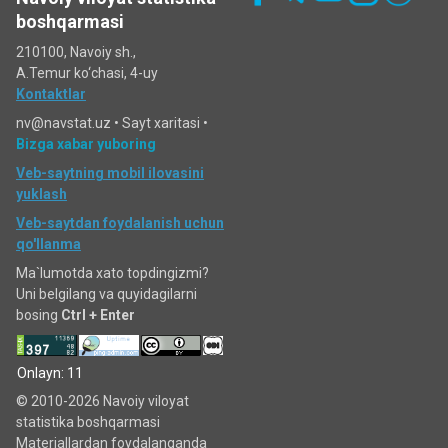
boshqarmasi
210100, Navoiy sh.,
A.Temur ko‘chаsi, 4-uy
Kontaktlar
nv@navstat.uz •
Sayt xaritasi
•
Bizga xabar yuboring
Veb-saytning mobil ilovasini
yuklash
Veb-saytdan foydalanish uchun
qo'llanma
Ma`lumotda xato topdingizmi?
Uni belgilang va quyidagilarni
bosing
Ctrl + Enter
Onlayn: 11
© 2010-2026 Navoiy viloyat
statistika boshqarmasi
Materiallardan foydalanganda