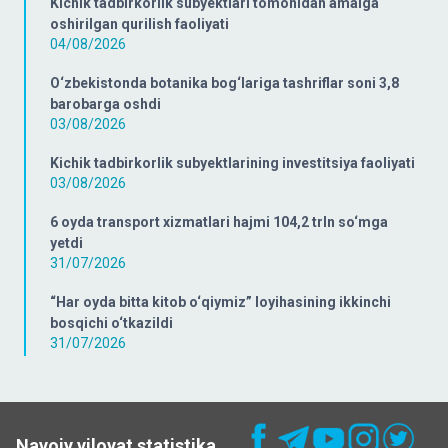
Kichik tadbirkorlik subyektlari tomonidan amalga
oshirilgan qurilish faoliyati
04/08/2026
O‘zbekistonda botanika bog‘lariga tashriflar soni 3,8
barobarga oshdi
03/08/2026
Kichik tadbirkorlik subyektlarining investitsiya faoliyati
03/08/2026
6 oyda transport xizmatlari hajmi 104,2 trln so‘mga
yetdi
31/07/2026
“Har oyda bitta kitob o‘qiymiz” loyihasining ikkinchi
bosqichi o‘tkazildi
31/07/2026
Navoiy viloyat statistika