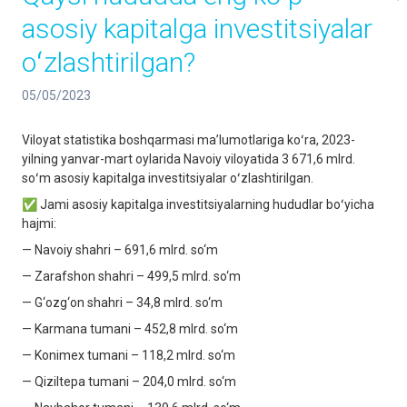
asosiy kapitalga investitsiyalar
oʻzlashtirilgan?
05/05/2023
Viloyat statistika boshqarmasi maʼlumotlariga koʻra, 2023-
yilning yanvar-mart oylarida Navoiy viloyatida 3 671,6 mlrd.
soʻm asosiy kapitalga investitsiyalar oʻzlashtirilgan.
✅ Jami asosiy kapitalga investitsiyalarning hududlar boʻyicha
hajmi:
— Navoiy shahri – 691,6 mlrd. so‘m
— Zarafshon shahri – 499,5 mlrd. so‘m
— G‘ozg‘on shahri – 34,8 mlrd. so‘m
— Karmana tumani – 452,8 mlrd. so‘m
— Konimex tumani – 118,2 mlrd. so‘m
— Qiziltepa tumani – 204,0 mlrd. so‘m