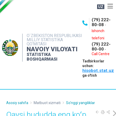
UZ
BOSHQARMA HAQIDA
(79) 222-
80-08
-
ME'YORIY HUJJATLAR
Ishonch
OCHIQ MA'LUMOTLAR
O`ZBEKISTON RESPUBLIKASI
telefoni
MILLIY STATISTIKA
QO‘MITASI
(79) 222-
NASHRLAR
NAVOIY VILOYATI
80-00
-
INTERAKTIV XIZMATLAR
Call Centre
STATISTIKA
BOSHQARMASI
Tadbirkorlar
MUROJAATLAR
uchun:
hisobot.stat.uz
MATBUOT XIZMATI
ga o'tish
KONTAKTLAR
Asosiy sahifa
Matbuot xizmati
So'nggi yangiliklar
Qaysi hududda eng koʻp