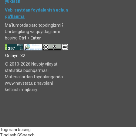
yuklash
Veb-saytdan foydalanish uchun
qo'llanma
Ma`lumotda xato topdingizmi?
Uni belgilang va quyidagilarni
bosing
Ctrl + Enter
Onlayn: 32
© 2010-2026 Navoiy viloyat
statistika boshqarmasi
Materiallardan foydalanganda
www.navstat.uz havolani
keltirish majburiy.
Tugmani bosing
Tinglash
GSpeech