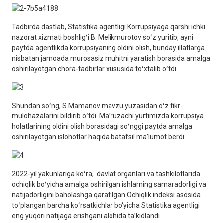
Tadbirda dastlab, Statistika agentligi Korrupsiyaga qarshi ichki
nazorat xizmati boshligʻi B. Melikmurotov soʻz yuritib, ayni
paytda agentlikda korrupsiyaning oldini olish, bunday illatlarga
nisbatan jamoada murosasiz muhitni yaratish borasida amalga
oshirilayotgan chora-tadbirlar xususida toʻxtalib oʻtdi.
Shundan soʻng, S.Mamanov mavzu yuzasidan oʻz fikr-
mulohazalarini bildirib oʻtdi. Maʼruzachi yurtimizda korrupsiya
holatlarining oldini olish borasidagi soʻnggi paytda amalga
oshirilayotgan islohotlar haqida batafsil maʼlumot berdi.
2022-yil yakunlariga koʻra, davlat organlari va tashkilotlarida
ochiqlik boʻyicha amalga oshirilgan ishlarning samaradorligi va
natijadorligini baholashga qaratilgan Ochiqlik indeksi asosida
toʻplangan barcha koʻrsatkichlar bo‘yicha Statistika agentligi
eng yuqori natijaga erishgani alohida ta’kidlandi.