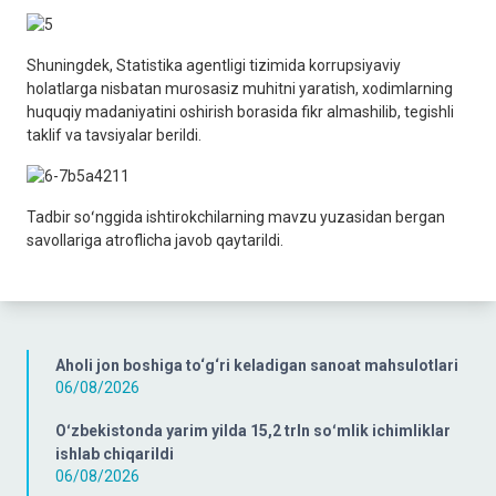
Shuningdek, Statistika agentligi tizimida korrupsiyaviy
holatlarga nisbatan murosasiz muhitni yaratish, xodimlarning
huquqiy madaniyatini oshirish borasida fikr almashilib, tegishli
taklif va tavsiyalar berildi.
Tadbir soʻnggida ishtirokchilarning mavzu yuzasidan bergan
savollariga atroflicha javob qaytarildi.
Aholi jon boshiga to‘g‘ri keladigan sanoat mahsulotlari
06/08/2026
Oʻzbekistonda yarim yilda 15,2 trln soʻmlik ichimliklar
ishlab chiqarildi
06/08/2026