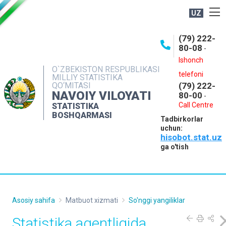
UZ
BOSHQARMA HAQIDA
(79) 222-
80-08
-
ME'YORIY HUJJATLAR
Ishonch
OCHIQ MA'LUMOTLAR
O`ZBEKISTON RESPUBLIKASI
telefoni
MILLIY STATISTIKA
QO‘MITASI
(79) 222-
NASHRLAR
NAVOIY VILOYATI
80-00
-
INTERAKTIV XIZMATLAR
Call Centre
STATISTIKA
BOSHQARMASI
Tadbirkorlar
MUROJAATLAR
uchun:
hisobot.stat.uz
MATBUOT XIZMATI
ga o'tish
KONTAKTLAR
Asosiy sahifa
Matbuot xizmati
So'nggi yangiliklar
Statistika agentligida