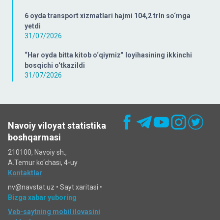
6 oyda transport xizmatlari hajmi 104,2 trln so‘mga
yetdi
31/07/2026
“Har oyda bitta kitob o‘qiymiz” loyihasining ikkinchi
bosqichi o‘tkazildi
31/07/2026
Navoiy viloyat statistika
boshqarmasi
210100, Navoiy sh.,
A.Temur ko‘chаsi, 4-uy
Kontaktlar
nv@navstat.uz •
Sayt xaritasi
•
Bizga xabar yuboring
Veb-saytning mobil ilovasini