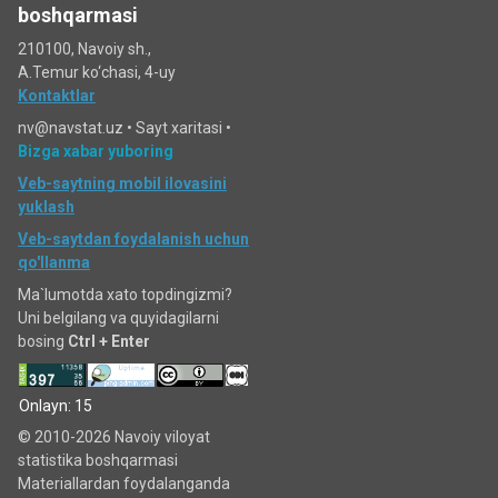
boshqarmasi
210100, Navoiy sh.,
A.Temur ko‘chаsi, 4-uy
Kontaktlar
nv@navstat.uz •
Sayt xaritasi
•
Bizga xabar yuboring
Veb-saytning mobil ilovasini
yuklash
Veb-saytdan foydalanish uchun
qo'llanma
Ma`lumotda xato topdingizmi?
Uni belgilang va quyidagilarni
bosing
Ctrl + Enter
Onlayn: 15
© 2010-2026 Navoiy viloyat
statistika boshqarmasi
Materiallardan foydalanganda