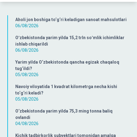
Aholi jon boshiga to‘g‘ri keladigan sanoat mahsulotlari
06/08/2026
Oʻzbekistonda yarim yilda 15,2 trln soʻmlik ichimliklar
ishlab chiqarildi
06/08/2026
Yarim yilda O‘zbekistonda qancha egizak chaqaloq
tug‘ildi?
05/08/2026
Navoiy viloyatida 1 kvadrat kilometrga necha kishi
to‘g‘ri keladi?
05/08/2026
O‘zbekistonda yarim yilda 75,3 ming tonna baliq
ovlandi
04/08/2026
Kichik tadbirkorlik subyektlari tomonidan amalga