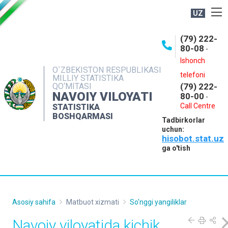
UZ
BOSHQARMA HAQIDA
(79) 222-
80-08
-
ME'YORIY HUJJATLAR
Ishonch
OCHIQ MA'LUMOTLAR
O`ZBEKISTON RESPUBLIKASI
telefoni
MILLIY STATISTIKA
QO‘MITASI
(79) 222-
NASHRLAR
NAVOIY VILOYATI
80-00
-
INTERAKTIV XIZMATLAR
Call Centre
STATISTIKA
BOSHQARMASI
Tadbirkorlar
MUROJAATLAR
uchun:
hisobot.stat.uz
MATBUOT XIZMATI
ga o'tish
KONTAKTLAR
Asosiy sahifa
Matbuot xizmati
So'nggi yangiliklar
Navoiy viloyatida kichik