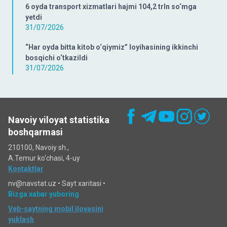
6 oyda transport xizmatlari hajmi 104,2 trln so‘mga
yetdi
31/07/2026
“Har oyda bitta kitob o‘qiymiz” loyihasining ikkinchi
bosqichi o‘tkazildi
31/07/2026
Navoiy viloyat statistika
boshqarmasi
210100, Navoiy sh.,
A.Temur ko‘chаsi, 4-uy
Kontaktlar
nv@navstat.uz •
Sayt xaritasi
•
Bizga xabar yuboring
Veb-saytning mobil ilovasini
yuklash