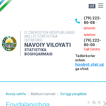
UZ
BOSHQARMA HAQIDA
(79) 222-
80-08
-
ME'YORIY HUJJATLAR
Ishonch
OCHIQ MA'LUMOTLAR
O`ZBEKISTON RESPUBLIKASI
telefoni
MILLIY STATISTIKA
QO‘MITASI
(79) 222-
NASHRLAR
NAVOIY VILOYATI
80-00
-
INTERAKTIV XIZMATLAR
Call Centre
STATISTIKA
BOSHQARMASI
Tadbirkorlar
MUROJAATLAR
uchun:
hisobot.stat.uz
MATBUOT XIZMATI
ga o'tish
KONTAKTLAR
Asosiy sahifa
Matbuot xizmati
So'nggi yangiliklar
Foydalanishga