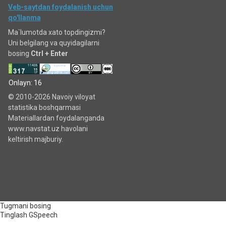
Veb-saytdan foydalanish uchun
qo'llanma
Ma`lumotda xato topdingizmi?
Uni belgilang va quyidagilarni
bosing
Ctrl + Enter
Onlayn: 16
© 2010-2026 Navoiy viloyat
statistika boshqarmasi
Materiallardan foydalanganda
www.navstat.uz havolani
keltirish majburiy.
Tugmani bosing
Tinglash
GSpeech