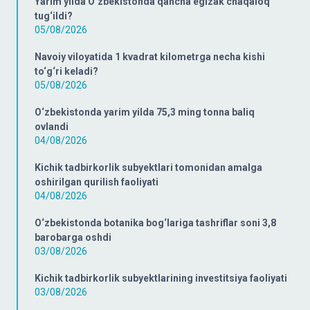
Yarim yilda O‘zbekistonda qancha egizak chaqaloq
tug‘ildi?
05/08/2026
Navoiy viloyatida 1 kvadrat kilometrga necha kishi
to‘g‘ri keladi?
05/08/2026
O‘zbekistonda yarim yilda 75,3 ming tonna baliq
ovlandi
04/08/2026
Kichik tadbirkorlik subyektlari tomonidan amalga
oshirilgan qurilish faoliyati
04/08/2026
O‘zbekistonda botanika bog‘lariga tashriflar soni 3,8
barobarga oshdi
03/08/2026
Kichik tadbirkorlik subyektlarining investitsiya faoliyati
03/08/2026