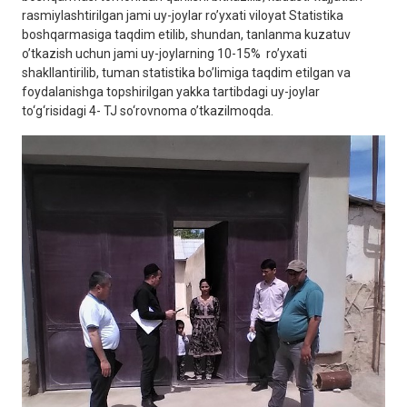
rasmiylashtirilgan jami uy-joylar ro’yxati viloyat Statistika
boshqarmasiga taqdim etilib, shundan, tanlanma kuzatuv
o’tkazish uchun jami uy-joylarning 10-15% ro’yxati
shakllantirilib, tuman statistika bo’limiga taqdim etilgan va
foydalanishga topshirilgan yakka tartibdagi uy-joylar
to‘g‘risidagi 4- TJ so‘rovnoma o’tkazilmoqda.