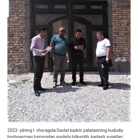
2023- yilning I- choragida Davlat kadstr palatasining hududiy
boshqarmasi tomonidan qurilishi bitkazilib, kadastr xujjatlari