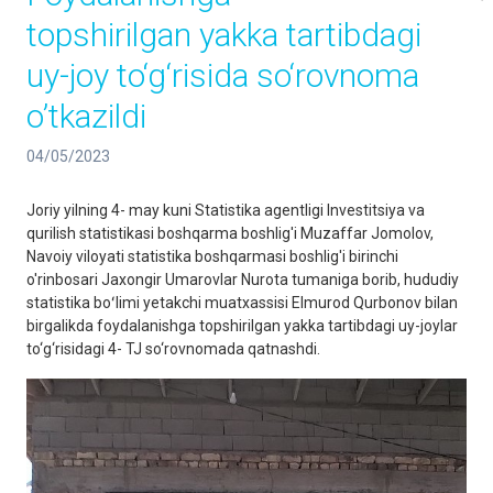
topshirilgan yakka tartibdagi
uy-joy to‘g‘risida so‘rovnoma
o’tkazildi
04/05/2023
Joriy yilning 4- may kuni Statistika agentligi Investitsiya va
qurilish statistikasi boshqarma boshlig'i Muzaffar Jomolov,
Navoiy viloyati statistika boshqarmasi boshlig'i birinchi
o'rinbosari Jaxongir Umarovlar Nurota tumaniga borib, hududiy
statistika boʻlimi yetakchi muatxassisi Elmurod Qurbonov bilan
birgalikda foydalanishga topshirilgan yakka tartibdagi uy-joylar
to‘g‘risidagi 4- TJ so‘rovnomada qatnashdi.