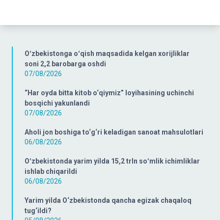
Oʻzbekistonga oʻqish maqsadida kelgan xorijliklar
soni 2,2 barobarga oshdi
07/08/2026
“Har oyda bitta kitob o‘qiymiz” loyihasining uchinchi
bosqichi yakunlandi
07/08/2026
Aholi jon boshiga to‘g‘ri keladigan sanoat mahsulotlari
06/08/2026
Oʻzbekistonda yarim yilda 15,2 trln soʻmlik ichimliklar
ishlab chiqarildi
06/08/2026
Yarim yilda O‘zbekistonda qancha egizak chaqaloq
tug‘ildi?