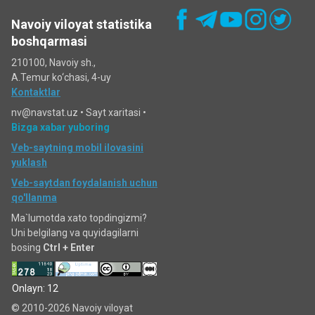
Navoiy viloyat statistika
boshqarmasi
210100, Navoiy sh.,
A.Temur ko‘chаsi, 4-uy
Kontaktlar
nv@navstat.uz •
Sayt xaritasi
•
Bizga xabar yuboring
Veb-saytning mobil ilovasini
yuklash
Veb-saytdan foydalanish uchun
qo'llanma
Ma`lumotda xato topdingizmi?
Uni belgilang va quyidagilarni
bosing
Ctrl + Enter
Onlayn: 12
© 2010-2026 Navoiy viloyat