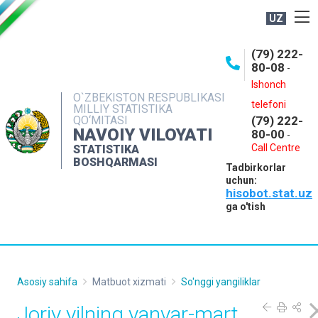
UZ
BOSHQARMA HAQIDA
(79) 222-
80-08
-
ME'YORIY HUJJATLAR
Ishonch
OCHIQ MA'LUMOTLAR
O`ZBEKISTON RESPUBLIKASI
telefoni
MILLIY STATISTIKA
QO‘MITASI
(79) 222-
NASHRLAR
NAVOIY VILOYATI
80-00
-
INTERAKTIV XIZMATLAR
Call Centre
STATISTIKA
BOSHQARMASI
Tadbirkorlar
MUROJAATLAR
uchun:
hisobot.stat.uz
MATBUOT XIZMATI
ga o'tish
KONTAKTLAR
Asosiy sahifa
Matbuot xizmati
So'nggi yangiliklar
Joriy yilning yanvar-mart