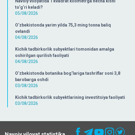
Navoiy viloyatida 1 kvadrat kilometrga necha kishi
to‘g‘ri keladi?
05/08/2026
O‘zbekistonda yarim yilda 75,3 ming tonna baliq
ovlandi
04/08/2026
Kichik tadbirkorlik subyektlari tomonidan amalga
oshirilgan qurilish faoliyati
04/08/2026
O‘zbekistonda botanika bog‘lariga tashriflar soni 3,8
barobarga oshdi
03/08/2026
Kichik tadbirkorlik subyektlarining investitsiya faoliyati
03/08/2026
Navoiy viloyat statistika