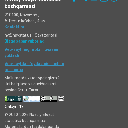
boshqarmasi
210100, Navoiy sh.,
A.Temur ko‘chаsi, 4-uy
Kontaktlar
nv@navstat.uz •
Sayt xaritasi
•
Bizga xabar yuboring
Veb-saytning mobil ilovasini
yuklash
Veb-saytdan foydalanish uchun
qo'llanma
Ma`lumotda xato topdingizmi?
Uni belgilang va quyidagilarni
bosing
Ctrl + Enter
Onlayn: 13
© 2010-2026 Navoiy viloyat
statistika boshqarmasi
Materiallardan foydalanganda