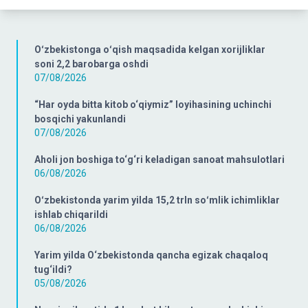
Oʻzbekistonga oʻqish maqsadida kelgan xorijliklar
soni 2,2 barobarga oshdi
07/08/2026
“Har oyda bitta kitob o‘qiymiz” loyihasining uchinchi
bosqichi yakunlandi
07/08/2026
Aholi jon boshiga to‘g‘ri keladigan sanoat mahsulotlari
06/08/2026
Oʻzbekistonda yarim yilda 15,2 trln soʻmlik ichimliklar
ishlab chiqarildi
06/08/2026
Yarim yilda O‘zbekistonda qancha egizak chaqaloq
tug‘ildi?
05/08/2026