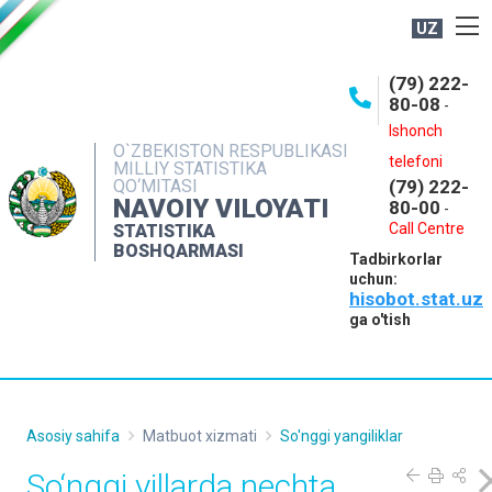
UZ
BOSHQARMA HAQIDA
(79) 222-
80-08
-
ME'YORIY HUJJATLAR
Ishonch
OCHIQ MA'LUMOTLAR
O`ZBEKISTON RESPUBLIKASI
telefoni
MILLIY STATISTIKA
QO‘MITASI
(79) 222-
NASHRLAR
NAVOIY VILOYATI
80-00
-
INTERAKTIV XIZMATLAR
Call Centre
STATISTIKA
BOSHQARMASI
Tadbirkorlar
MUROJAATLAR
uchun:
hisobot.stat.uz
MATBUOT XIZMATI
ga o'tish
KONTAKTLAR
Asosiy sahifa
Matbuot xizmati
So'nggi yangiliklar
So‘nggi yillarda nechta