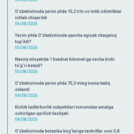
Oʻzbekistonda yarim yilda 15,2 trln soʻmlik ichimliklar
ishlab chiqarildi
06/08/2026
Yarim yilda O‘zbekistonda qancha egizak chaqaloq
tug‘ildi?
05/08/2026
Navoiy viloyatida 1 kvadrat kilometrga necha kishi
to‘g‘ri keladi?
05/08/2026
O‘zbekistonda yarim yilda 75,3 ming tonna baliq
ovlandi
04/08/2026
Kichik tadbirkorlik subyektlari tomonidan amalga
oshirilgan qurilish faoliyati
04/08/2026
O‘zbekistonda botanika bog‘lariga tashriflar soni 3,8