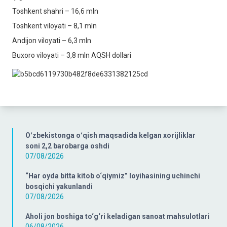
Toshkent shahri – 16,6 mln
Toshkent viloyati – 8,1 mln
Andijon viloyati – 6,3 mln
Buxoro viloyati – 3,8 mln AQSH dollari
Oʻzbekistonga oʻqish maqsadida kelgan xorijliklar
soni 2,2 barobarga oshdi
07/08/2026
“Har oyda bitta kitob o‘qiymiz” loyihasining uchinchi
bosqichi yakunlandi
07/08/2026
Aholi jon boshiga to‘g‘ri keladigan sanoat mahsulotlari
06/08/2026