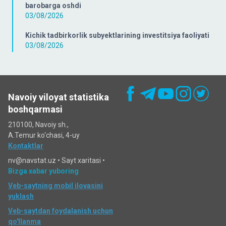
barobarga oshdi
03/08/2026
Kichik tadbirkorlik subyektlarining investitsiya faoliyati
03/08/2026
Navoiy viloyat statistika
boshqarmasi
210100, Navoiy sh.,
A.Temur ko‘chаsi, 4-uy
Kontaktlar
nv@navstat.uz •
Sayt xaritasi
•
Bizga xabar yuboring
Veb-saytning mobil ilovasini
yuklash
Veb-saytdan foydalanish uchun
qo'llanma