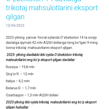
trikotaj mahsulotlarini eksport
qilgan
13/04/2023
2023-yilning yanvar-fevral oylarida Oʻzbekiston 14 ta xorijiy
davlatga qiymati 42 mln AQSH dollariga teng boʻlgan 9 ming
tonna trikotaj mahsulotlarini eksport qilgan.
2023-
yilning dastlabki ikki oyida Oʻzbekiston trikotaj
mahsulotlarini eng koʻp eksport qilgan davlatlar:
Rossiya – 19,8 mln
Qirgʻiz R. – 12 mln
Italiya – 4,2 mln
Belarus R. – 1,7 mln
Ozarbayjon – 1,3 mln AQSH dollari
2023-yilning ikki oyida trikotaj mahsulotlarini eng koʻp eksport
qilgan hududlar: