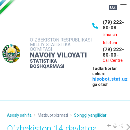
UZ
BOSHQARMA HAQIDA
(79) 222-
80-08
-
ME'YORIY HUJJATLAR
Ishonch
OCHIQ MA'LUMOTLAR
O`ZBEKISTON RESPUBLIKASI
telefoni
MILLIY STATISTIKA
QO‘MITASI
(79) 222-
NASHRLAR
NAVOIY VILOYATI
80-00
-
INTERAKTIV XIZMATLAR
Call Centre
STATISTIKA
BOSHQARMASI
Tadbirkorlar
MUROJAATLAR
uchun:
hisobot.stat.uz
MATBUOT XIZMATI
ga o'tish
KONTAKTLAR
Asosiy sahifa
Matbuot xizmati
So'nggi yangiliklar
Oʻzbekiston 14 davlatga