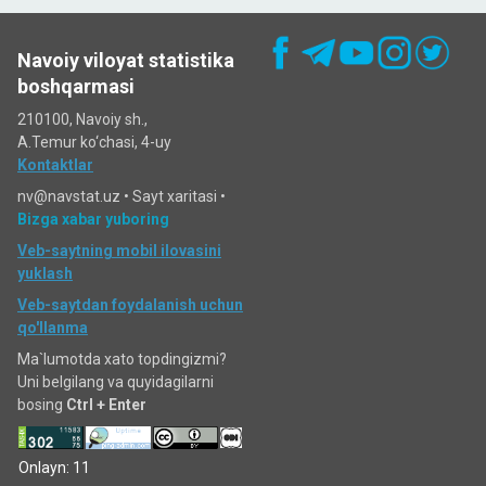
Navoiy viloyat statistika
boshqarmasi
210100, Navoiy sh.,
A.Temur ko‘chаsi, 4-uy
Kontaktlar
nv@navstat.uz •
Sayt xaritasi
•
Bizga xabar yuboring
Veb-saytning mobil ilovasini
yuklash
Veb-saytdan foydalanish uchun
qo'llanma
Ma`lumotda xato topdingizmi?
Uni belgilang va quyidagilarni
bosing
Ctrl + Enter
Onlayn: 11