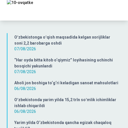
Oʻzbekistonga oʻqish maqsadida kelgan xorijliklar
soni 2,2 barobarga oshdi
07/08/2026
“Har oyda bitta kitob o‘qiymiz” loyihasining uchinchi
bosqichi yakunlandi
07/08/2026
Aholi jon boshiga to‘g‘ri keladigan sanoat mahsulotlari
06/08/2026
Oʻzbekistonda yarim yilda 15,2 trln soʻmlik ichimliklar
ishlab chiqarildi
06/08/2026
Yarim yilda O‘zbekistonda qancha egizak chaqaloq