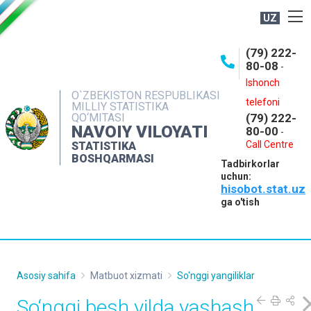
UZ
BOSHQARMA HAQIDA
(79) 222-
80-08
-
ME'YORIY HUJJATLAR
Ishonch
OCHIQ MA'LUMOTLAR
O`ZBEKISTON RESPUBLIKASI
telefoni
MILLIY STATISTIKA
QO‘MITASI
(79) 222-
NASHRLAR
NAVOIY VILOYATI
80-00
-
INTERAKTIV XIZMATLAR
Call Centre
STATISTIKA
BOSHQARMASI
Tadbirkorlar
MUROJAATLAR
uchun:
hisobot.stat.uz
MATBUOT XIZMATI
ga o'tish
KONTAKTLAR
Asosiy sahifa
Matbuot xizmati
So'nggi yangiliklar
So‘nggi besh yilda yashash