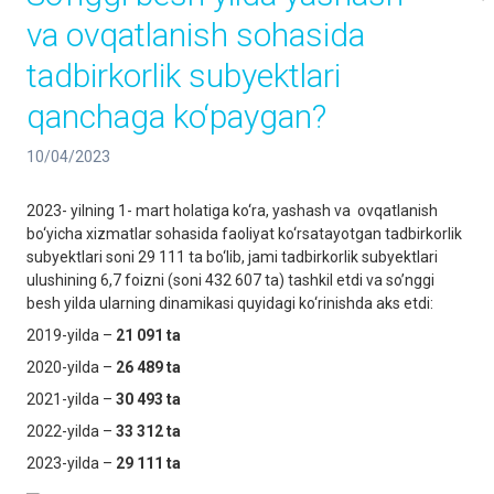
va ovqatlanish sohasida
tadbirkorlik subyektlari
qanchaga ko‘paygan?
10/04/2023
2023- yilning 1- mart holatiga ko‘ra, yashash va ovqatlanish
bo‘yicha xizmatlar sohasida faoliyat ko‘rsatayotgan tadbirkorlik
subyektlari soni 29 111 ta bo‘lib, jami tadbirkorlik subyektlari
ulushining 6,7 foizni (soni 432 607 ta) tashkil etdi va so’nggi
besh yilda ularning dinamikasi quyidagi ko‘rinishda aks etdi:
2019-yilda –
21 091
ta
2020-yilda –
26 489
ta
2021-yilda –
30 493
ta
2022-yilda –
33 312
ta
2023-yilda –
29 111
ta