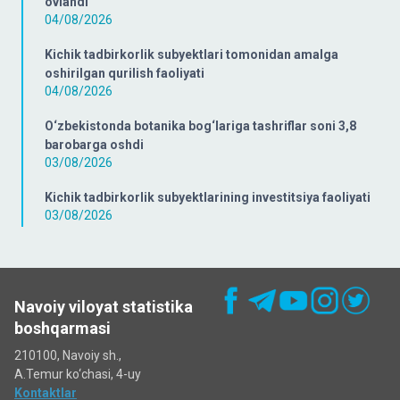
ovlandi
04/08/2026
Kichik tadbirkorlik subyektlari tomonidan amalga
oshirilgan qurilish faoliyati
04/08/2026
O‘zbekistonda botanika bog‘lariga tashriflar soni 3,8
barobarga oshdi
03/08/2026
Kichik tadbirkorlik subyektlarining investitsiya faoliyati
03/08/2026
Navoiy viloyat statistika
boshqarmasi
210100, Navoiy sh.,
A.Temur ko‘chаsi, 4-uy
Kontaktlar