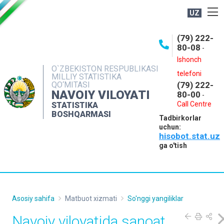
UZ
BOSHQARMA HAQIDA
(79) 222-
80-08
-
ME'YORIY HUJJATLAR
Ishonch
OCHIQ MA'LUMOTLAR
O`ZBEKISTON RESPUBLIKASI
telefoni
MILLIY STATISTIKA
QO‘MITASI
(79) 222-
NASHRLAR
NAVOIY VILOYATI
80-00
-
INTERAKTIV XIZMATLAR
Call Centre
STATISTIKA
BOSHQARMASI
Tadbirkorlar
MUROJAATLAR
uchun:
hisobot.stat.uz
MATBUOT XIZMATI
ga o'tish
KONTAKTLAR
Asosiy sahifa
Matbuot xizmati
So'nggi yangiliklar
Navoiy viloyatida sanoat