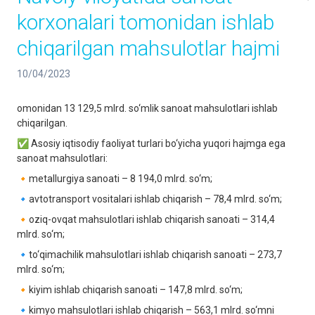
korxonalari tomonidan ishlab
chiqarilgan mahsulotlar hajmi
10/04/2023
omonidan 13 129,5 mlrd. so‘mlik sanoat mahsulotlari ishlab
chiqarilgan.
✅ Asosiy iqtisodiy faoliyat turlari bo‘yicha yuqori hajmga ega
sanoat mahsulotlari:
🔸metallurgiya sanoati – 8 194,0 mlrd. so‘m;
🔹avtotrаnsport vositаlаri ishlаb chiqаrish – 78,4 mlrd. so‘m;
🔸oziq-ovqat mahsulotlari ishlab chiqarish sanoati – 314,4
mlrd. so‘m;
🔹to‘qimachilik mahsulotlari ishlab chiqarish sanoati – 273,7
mlrd. so‘m;
🔸kiyim ishlab chiqarish sanoati – 147,8 mlrd. so‘m;
🔹kimyo mahsulotlari ishlab chiqarish – 563,1 mlrd. so‘mni