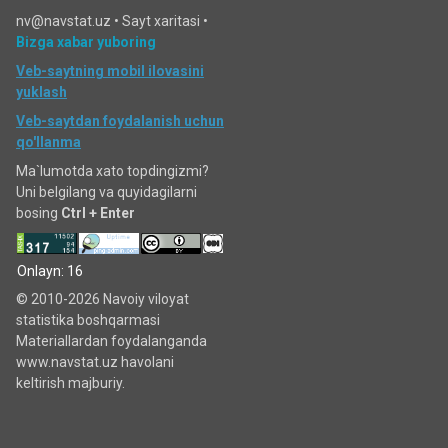
nv@navstat.uz •
Sayt xaritasi
•
Bizga xabar yuboring
Veb-saytning mobil ilovasini
yuklash
Veb-saytdan foydalanish uchun
qo'llanma
Ma`lumotda xato topdingizmi?
Uni belgilang va quyidagilarni
bosing
Ctrl + Enter
Onlayn: 16
© 2010-2026 Navoiy viloyat
statistika boshqarmasi
Materiallardan foydalanganda
www.navstat.uz havolani
keltirish majburiy.