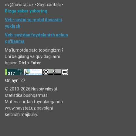
nv@navstat.uz •
Sayt xaritasi
•
Bizga xabar yuboring
Veb-saytning mobil ilovasini
yuklash
Veb-saytdan foydalanish uchun
qo'llanma
Ma`lumotda xato topdingizmi?
Uni belgilang va quyidagilarni
bosing
Ctrl + Enter
Onlayn: 27
© 2010-2026 Navoiy viloyat
statistika boshqarmasi
Materiallardan foydalanganda
www.navstat.uz havolani
keltirish majburiy.