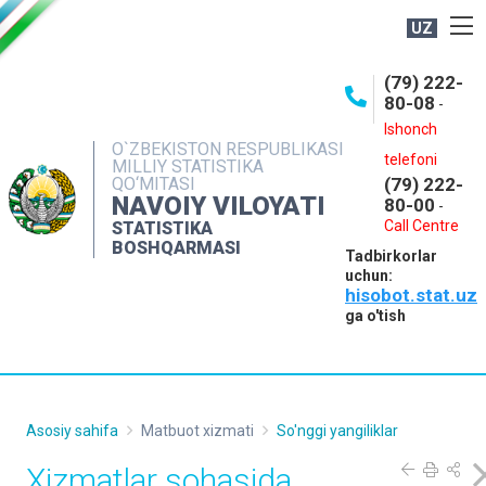
UZ
BOSHQARMA HAQIDA
(79) 222-
80-08
-
ME'YORIY HUJJATLAR
Ishonch
OCHIQ MA'LUMOTLAR
O`ZBEKISTON RESPUBLIKASI
telefoni
MILLIY STATISTIKA
QO‘MITASI
(79) 222-
NASHRLAR
NAVOIY VILOYATI
80-00
-
INTERAKTIV XIZMATLAR
Call Centre
STATISTIKA
BOSHQARMASI
Tadbirkorlar
MUROJAATLAR
uchun:
hisobot.stat.uz
MATBUOT XIZMATI
ga o'tish
KONTAKTLAR
Asosiy sahifa
Matbuot xizmati
So'nggi yangiliklar
Xizmatlar sohasida