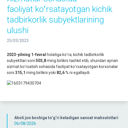
faoliyat koʻrsatayotgan kichik
tadbirkorlik subyektlarining
ulushi
25/03/2023
2023-yilning 1-fevral
holatiga koʻra, kichik tadbirkorlik
subyektlari soni
503,8
ming birlikni tashkil etib, shundan aynan
xizmat koʻrsatish sohasida faoliyat koʻrsatayotgan korxonalar
soni
315,1
ming birlikni yoki
82,6
% ni egallaydi.
Aholi jon boshiga to‘g‘ri keladigan sanoat mahsulotlari
06/08/2026