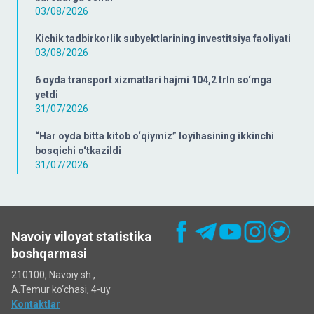
03/08/2026
Kichik tadbirkorlik subyektlarining investitsiya faoliyati
03/08/2026
6 oyda transport xizmatlari hajmi 104,2 trln so‘mga
yetdi
31/07/2026
“Har oyda bitta kitob o‘qiymiz” loyihasining ikkinchi
bosqichi o‘tkazildi
31/07/2026
Navoiy viloyat statistika
boshqarmasi
210100, Navoiy sh.,
A.Temur ko‘chаsi, 4-uy
Kontaktlar