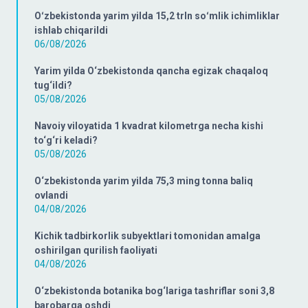
Oʻzbekistonda yarim yilda 15,2 trln soʻmlik ichimliklar
ishlab chiqarildi
06/08/2026
Yarim yilda O‘zbekistonda qancha egizak chaqaloq
tug‘ildi?
05/08/2026
Navoiy viloyatida 1 kvadrat kilometrga necha kishi
to‘g‘ri keladi?
05/08/2026
O‘zbekistonda yarim yilda 75,3 ming tonna baliq
ovlandi
04/08/2026
Kichik tadbirkorlik subyektlari tomonidan amalga
oshirilgan qurilish faoliyati
04/08/2026
O‘zbekistonda botanika bog‘lariga tashriflar soni 3,8
barobarga oshdi