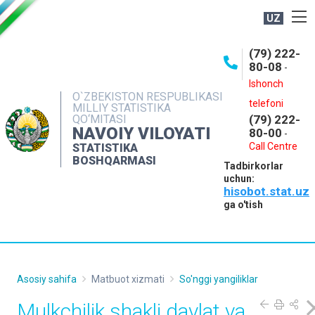
UZ
BOSHQARMA HAQIDA
(79) 222-
80-08
-
ME'YORIY HUJJATLAR
Ishonch
OCHIQ MA'LUMOTLAR
O`ZBEKISTON RESPUBLIKASI
telefoni
MILLIY STATISTIKA
QO‘MITASI
(79) 222-
NASHRLAR
NAVOIY VILOYATI
80-00
-
INTERAKTIV XIZMATLAR
Call Centre
STATISTIKA
BOSHQARMASI
Tadbirkorlar
MUROJAATLAR
uchun:
hisobot.stat.uz
MATBUOT XIZMATI
ga o'tish
KONTAKTLAR
Asosiy sahifa
Matbuot xizmati
So'nggi yangiliklar
Mulkchilik shakli davlat va