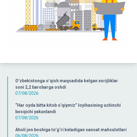
Oʻzbekistonga oʻqish maqsadida kelgan xorijliklar
soni 2,2 barobarga oshdi
07/08/2026
“Har oyda bitta kitob o‘qiymiz” loyihasining uchinchi
bosqichi yakunlandi
07/08/2026
Aholi jon boshiga to‘g‘ri keladigan sanoat mahsulotlari
06/08/2026