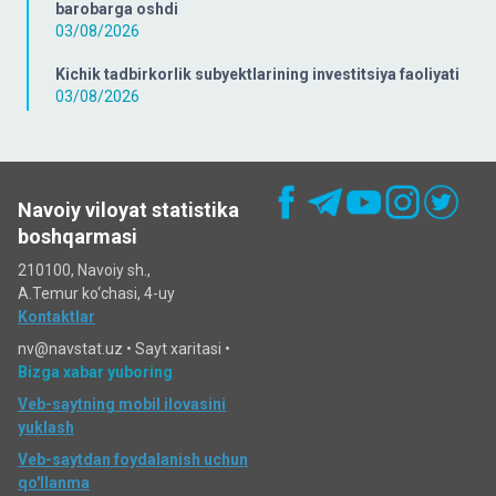
barobarga oshdi
03/08/2026
Kichik tadbirkorlik subyektlarining investitsiya faoliyati
03/08/2026
Navoiy viloyat statistika
boshqarmasi
210100, Navoiy sh.,
A.Temur ko‘chаsi, 4-uy
Kontaktlar
nv@navstat.uz •
Sayt xaritasi
•
Bizga xabar yuboring
Veb-saytning mobil ilovasini
yuklash
Veb-saytdan foydalanish uchun
qo'llanma