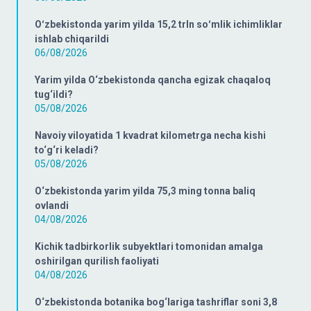
Oʻzbekistonda yarim yilda 15,2 trln soʻmlik ichimliklar
ishlab chiqarildi
06/08/2026
Yarim yilda O‘zbekistonda qancha egizak chaqaloq
tug‘ildi?
05/08/2026
Navoiy viloyatida 1 kvadrat kilometrga necha kishi
to‘g‘ri keladi?
05/08/2026
O‘zbekistonda yarim yilda 75,3 ming tonna baliq
ovlandi
04/08/2026
Kichik tadbirkorlik subyektlari tomonidan amalga
oshirilgan qurilish faoliyati
04/08/2026
O‘zbekistonda botanika bog‘lariga tashriflar soni 3,8