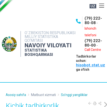
UZ
BOSHQARMA HAQIDA
(79) 222-
80-08
-
ME'YORIY HUJJATLAR
Ishonch
OCHIQ MA'LUMOTLAR
O`ZBEKISTON RESPUBLIKASI
telefoni
MILLIY STATISTIKA
QO‘MITASI
(79) 222-
NASHRLAR
NAVOIY VILOYATI
80-00
-
INTERAKTIV XIZMATLAR
Call Centre
STATISTIKA
BOSHQARMASI
Tadbirkorlar
MUROJAATLAR
uchun:
hisobot.stat.uz
MATBUOT XIZMATI
ga o'tish
KONTAKTLAR
Asosiy sahifa
Matbuot xizmati
So'nggi yangiliklar
Kichik tadbirkorlik