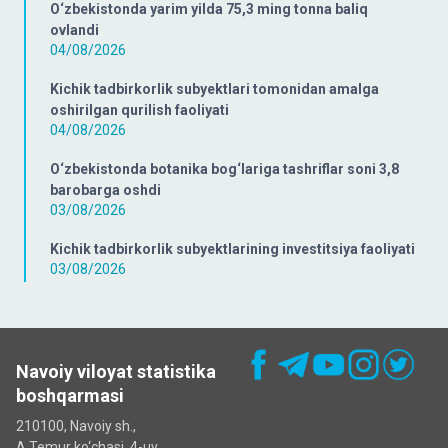
O‘zbekistonda yarim yilda 75,3 ming tonna baliq
ovlandi
04/08/2026
Kichik tadbirkorlik subyektlari tomonidan amalga
oshirilgan qurilish faoliyati
04/08/2026
O‘zbekistonda botanika bog‘lariga tashriflar soni 3,8
barobarga oshdi
03/08/2026
Kichik tadbirkorlik subyektlarining investitsiya faoliyati
03/08/2026
Navoiy viloyat statistika
boshqarmasi
210100, Navoiy sh.,
A.Temur ko‘chаsi, 4-uy