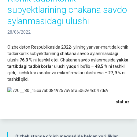
subyektlarining сhakana savdo
aylanmasidagi ulushi
28/06/2022
O‘zbekiston Respublikasida 2022- yilning yanvar-martida kichik
tadbirkorlik subyektlarining сhakana savdo aylanmasidagi
ulushi
76,3
% ni tashkil etdi. Сhakana savdo aylanmasida
yakka
tartibdagi tadbirkorlar
ulushi
yuqori
bo‘lib
–
48,5
% ni tashkil
qildi, kichik korxonalar va mikrofirmalar ulushi esa
–
27,9
% ni
tashkil qildi.
stat.uz
Oʻzbekistonga oʻqish maqsadida kelgan xorijliklar