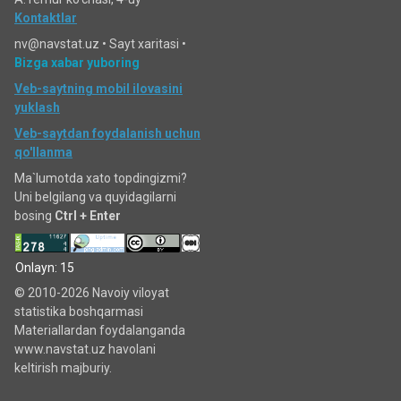
Kontaktlar
nv@navstat.uz •
Sayt xaritasi
•
Bizga xabar yuboring
Veb-saytning mobil ilovasini
yuklash
Veb-saytdan foydalanish uchun
qo'llanma
Ma`lumotda xato topdingizmi?
Uni belgilang va quyidagilarni
bosing
Ctrl + Enter
Onlayn: 15
© 2010-2026 Navoiy viloyat
statistika boshqarmasi
Materiallardan foydalanganda
www.navstat.uz havolani
keltirish majburiy.