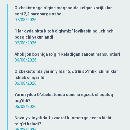
Oʻzbekistonga oʻqish maqsadida kelgan xorijliklar
soni 2,2 barobarga oshdi
07/08/2026
“Har oyda bitta kitob o‘qiymiz” loyihasining uchinchi
bosqichi yakunlandi
07/08/2026
Aholi jon boshiga to‘g‘ri keladigan sanoat mahsulotlari
06/08/2026
Oʻzbekistonda yarim yilda 15,2 trln soʻmlik ichimliklar
ishlab chiqarildi
06/08/2026
Yarim yilda O‘zbekistonda qancha egizak chaqaloq
tug‘ildi?
05/08/2026
Navoiy viloyatida 1 kvadrat kilometrga necha kishi
to‘g‘ri keladi?
05/08/2026