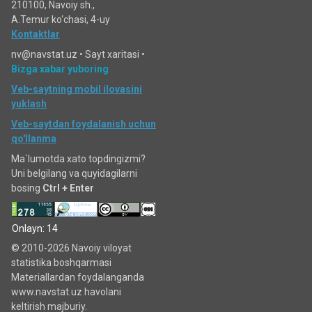
210100, Navoiy sh.,
A.Temur ko‘chаsi, 4-uy
Kontaktlar
nv@navstat.uz •
Sayt xaritasi
•
Bizga xabar yuboring
Veb-saytning mobil ilovasini
yuklash
Veb-saytdan foydalanish uchun
qo'llanma
Ma`lumotda xato topdingizmi?
Uni belgilang va quyidagilarni
bosing
Ctrl + Enter
Onlayn: 14
© 2010-2026 Navoiy viloyat
statistika boshqarmasi
Materiallardan foydalanganda
www.navstat.uz havolani
keltirish majburiy.