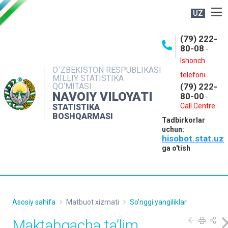
UZ
BOSHQARMA HAQIDA
(79) 222-
80-08
-
ME'YORIY HUJJATLAR
Ishonch
OCHIQ MA'LUMOTLAR
O`ZBEKISTON RESPUBLIKASI
telefoni
MILLIY STATISTIKA
QO‘MITASI
(79) 222-
NASHRLAR
NAVOIY VILOYATI
80-00
-
INTERAKTIV XIZMATLAR
Call Centre
STATISTIKA
BOSHQARMASI
Tadbirkorlar
MUROJAATLAR
uchun:
hisobot.stat.uz
MATBUOT XIZMATI
ga o'tish
KONTAKTLAR
Asosiy sahifa
Matbuot xizmati
So'nggi yangiliklar
Maktabgacha ta’lim