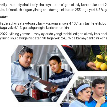
kiliy - huquqiy shakli bo‘yicha ro‘yxatdan o‘tgan oilaviy korxonalar soni 20
b, bu ko‘rsatkich o‘tgan yilning shu davriga nisbatan 255 taga yoki 6,3 % 
ndan:
Faoliyat ko‘rsatayotgan oilaviy korxonalar soni 4 107 tani tashkil etib, b
taga yoki 6,1 % ga oshganligini ko‘rish mumkin.
2022- yilning yanvar – may oylarida yangi tashkil etilgan oilaviy korxonala
yilning shu davriga nisbatan 90 taga yoki 24,5 % ga kamayganligini ko‘r