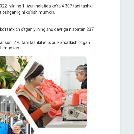
22- yilning 1- iyun holatiga ko‘ra 4 307 tani tashkil
ga oshganligini ko‘rish mumkin.
u ko‘rsatkich o‘tgan yilning shu davriga nisbatan 237
r soni 276 tani tashkil etib, bu ko‘rsatkich o‘tgan
ish mumkin.