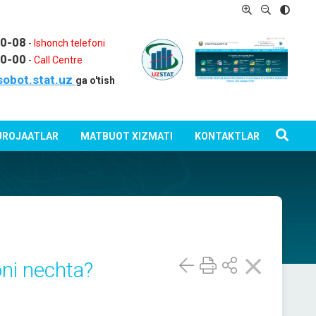
80-08
-
Ishonch telefoni
80-00
-
Call Centre
sobot.stat.uz
ga o'tish
ROJAATLAR
MATBUOT XIZMATI
KONTAKTLAR
oni nechta?