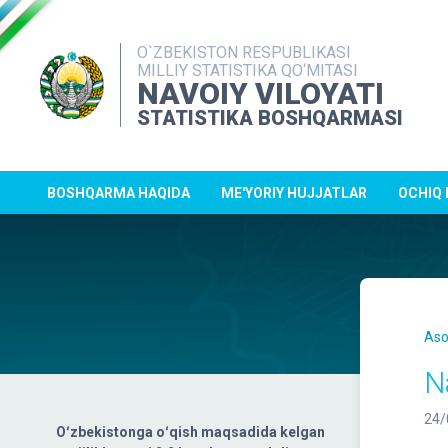
O`ZBEKISTON RESPUBLIKASI
MILLIY STATISTIKA QO‘MITASI
NAVOIY VILOYATI
STATISTIKA BOSHQARMASI
BOSHQARMA HAQIDA
ME'YORIY HUJJATLAR
OCHIQ
Aso
N
24/
Oʻzbekistonga oʻqish maqsadida kelgan