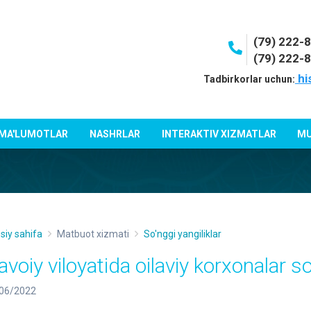
(79) 222-
(79) 222-
hi
Tadbirkorlar uchun:
 MA'LUMOTLAR
NASHRLAR
INTERAKTIV XIZMATLAR
MU
siy sahifa
Matbuot xizmati
So'nggi yangiliklar
avoiy viloyatida oilaviy korxonalar s
06/2022