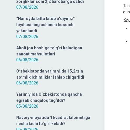
xorijliklar soni 2,2 barobarga oshdi
Tash
07/08/2026
eti
“Har oyda bitta kitob o‘qiymiz”
Shu
loyihasining uchinchi bosqichi
yakunlandi
07/08/2026
Aholi jon boshiga to‘g‘ri keladigan
sanoat mahsulotlari
06/08/2026
Oʻzbekistonda yarim yilda 15,2 trln
soʻmlik ichimliklar ishlab chiqarildi
06/08/2026
Yarim yilda O‘zbekistonda qancha
egizak chaqaloq tug‘ildi?
05/08/2026
Navoiy viloyatida 1 kvadrat kilometrga
necha kishi to‘g‘ri keladi?
05/08/2026