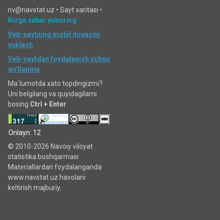
nv@navstat.uz •
Sayt xaritasi
•
Bizga xabar yuboring
Veb-saytning mobil ilovasini
yuklash
Veb-saytdan foydalanish uchun
qo'llanma
Ma`lumotda xato topdingizmi?
Uni belgilang va quyidagilarni
bosing
Ctrl + Enter
Onlayn: 12
© 2010-2026 Navoiy viloyat
statistika boshqarmasi
Materiallardan foydalanganda
www.navstat.uz havolani
keltirish majburiy.