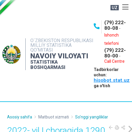
UZ
BOSHQARMA HAQIDA
(79) 222-
80-08
-
ME'YORIY HUJJATLAR
Ishonch
OCHIQ MA'LUMOTLAR
O`ZBEKISTON RESPUBLIKASI
telefoni
MILLIY STATISTIKA
QO‘MITASI
(79) 222-
NASHRLAR
NAVOIY VILOYATI
80-00
-
INTERAKTIV XIZMATLAR
Call Centre
STATISTIKA
BOSHQARMASI
Tadbirkorlar
MUROJAATLAR
uchun:
hisobot.stat.uz
MATBUOT XIZMATI
ga o'tish
KONTAKTLAR
Asosiy sahifa
Matbuot xizmati
So'nggi yangiliklar
2022- yil I choragida 1290