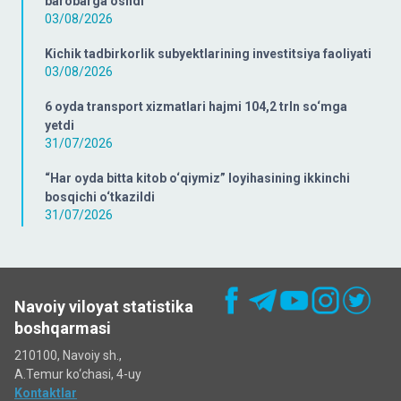
barobarga oshdi
03/08/2026
Kichik tadbirkorlik subyektlarining investitsiya faoliyati
03/08/2026
6 oyda transport xizmatlari hajmi 104,2 trln so‘mga
yetdi
31/07/2026
“Har oyda bitta kitob o‘qiymiz” loyihasining ikkinchi
bosqichi o‘tkazildi
31/07/2026
Navoiy viloyat statistika
boshqarmasi
210100, Navoiy sh.,
A.Temur ko‘chаsi, 4-uy
Kontaktlar