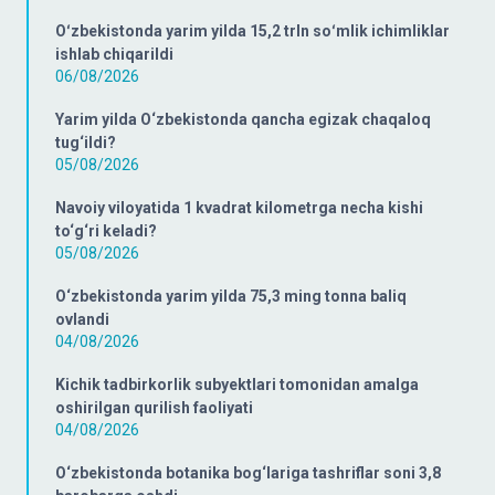
Oʻzbekistonda yarim yilda 15,2 trln soʻmlik ichimliklar
ishlab chiqarildi
06/08/2026
Yarim yilda O‘zbekistonda qancha egizak chaqaloq
tug‘ildi?
05/08/2026
Navoiy viloyatida 1 kvadrat kilometrga necha kishi
to‘g‘ri keladi?
05/08/2026
O‘zbekistonda yarim yilda 75,3 ming tonna baliq
ovlandi
04/08/2026
Kichik tadbirkorlik subyektlari tomonidan amalga
oshirilgan qurilish faoliyati
04/08/2026
O‘zbekistonda botanika bog‘lariga tashriflar soni 3,8