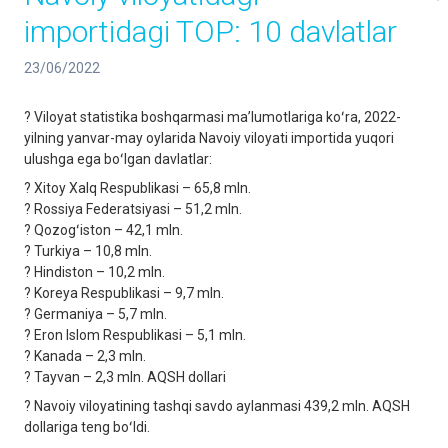
importidagi TOP: 10 davlatlar
23/06/2022
? Viloyat statistika boshqarmasi maʼlumotlariga koʻra, 2022-
yilning yanvar-may oylarida Navoiy viloyati importida yuqori
ulushga ega boʻlgan davlatlar:
? Xitoy Xalq Respublikasi – 65,8 mln.
? Rossiya Federatsiyasi – 51,2 mln.
? Qozogʻiston – 42,1 mln.
? Turkiya – 10,8 mln.
? Hindiston – 10,2 mln.
? Koreya Respublikasi – 9,7 mln.
? Germaniya – 5,7 mln.
? Eron Islom Respublikasi – 5,1 mln.
? Kanada – 2,3 mln.
? Tayvan – 2,3 mln. AQSH dollari
? Navoiy viloyatining tashqi savdo aylanmasi 439,2 mln. AQSH
dollariga teng boʻldi.