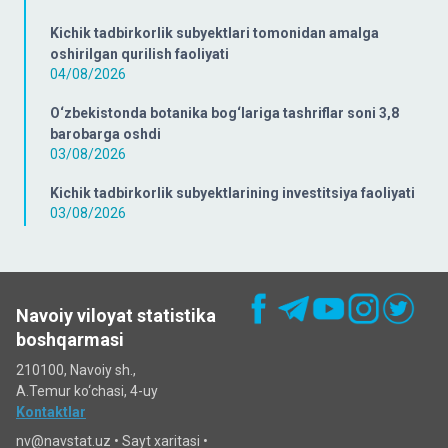
Kichik tadbirkorlik subyektlari tomonidan amalga
oshirilgan qurilish faoliyati
04/08/2026
O‘zbekistonda botanika bog‘lariga tashriflar soni 3,8
barobarga oshdi
03/08/2026
Kichik tadbirkorlik subyektlarining investitsiya faoliyati
03/08/2026
Navoiy viloyat statistika
boshqarmasi
210100, Navoiy sh.,
A.Temur ko‘chаsi, 4-uy
Kontaktlar
nv@navstat.uz •
Sayt xaritasi
•