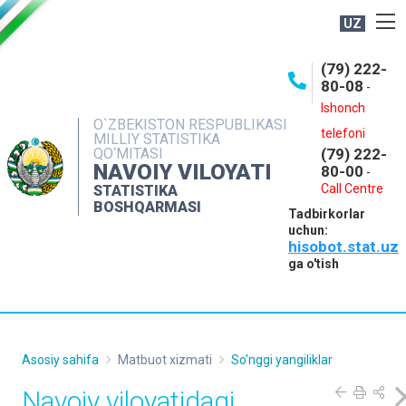
UZ
BOSHQARMA HAQIDA
(79) 222-
80-08
-
ME'YORIY HUJJATLAR
Ishonch
OCHIQ MA'LUMOTLAR
O`ZBEKISTON RESPUBLIKASI
telefoni
MILLIY STATISTIKA
QO‘MITASI
(79) 222-
NASHRLAR
NAVOIY VILOYATI
80-00
-
INTERAKTIV XIZMATLAR
Call Centre
STATISTIKA
BOSHQARMASI
Tadbirkorlar
MUROJAATLAR
uchun:
hisobot.stat.uz
MATBUOT XIZMATI
ga o'tish
KONTAKTLAR
Asosiy sahifa
Matbuot xizmati
So'nggi yangiliklar
Navoiy viloyatidagi