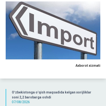
Axborot xizmati
Oʻzbekistonga oʻqish maqsadida kelgan xorijliklar
soni 2,2 barobarga oshdi
07/08/2026