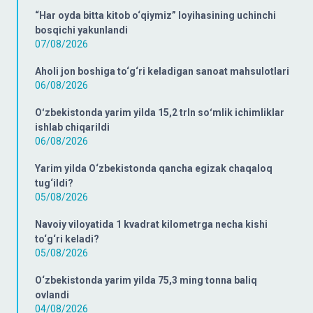
“Har oyda bitta kitob o‘qiymiz” loyihasining uchinchi
bosqichi yakunlandi
07/08/2026
Aholi jon boshiga to‘g‘ri keladigan sanoat mahsulotlari
06/08/2026
Oʻzbekistonda yarim yilda 15,2 trln soʻmlik ichimliklar
ishlab chiqarildi
06/08/2026
Yarim yilda O‘zbekistonda qancha egizak chaqaloq
tug‘ildi?
05/08/2026
Navoiy viloyatida 1 kvadrat kilometrga necha kishi
to‘g‘ri keladi?
05/08/2026
O‘zbekistonda yarim yilda 75,3 ming tonna baliq
ovlandi
04/08/2026