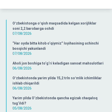
Oʻzbekistonga oʻqish maqsadida kelgan xorijliklar
soni 2,2 barobarga oshdi
07/08/2026
“Har oyda bitta kitob o‘qiymiz” loyihasining uchinchi
bosqichi yakunlandi
07/08/2026
Aholi jon boshiga to‘g‘ri keladigan sanoat mahsulotlari
06/08/2026
Oʻzbekistonda yarim yilda 15,2 trln soʻmlik ichimliklar
ishlab chiqarildi
06/08/2026
Yarim yilda O‘zbekistonda qancha egizak chaqaloq
tug‘ildi?
05/08/2026