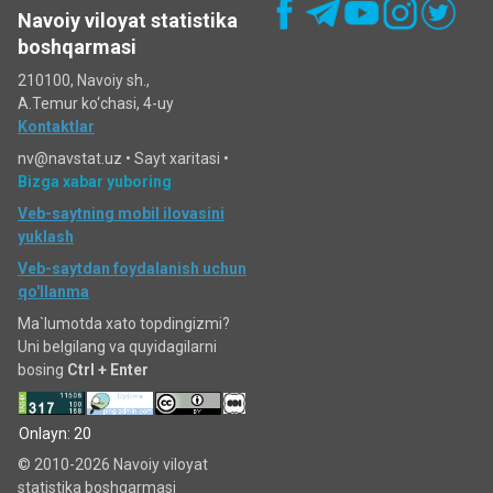
Navoiy viloyat statistika
boshqarmasi
210100, Navoiy sh.,
A.Temur ko‘chаsi, 4-uy
Kontaktlar
nv@navstat.uz •
Sayt xaritasi
•
Bizga xabar yuboring
Veb-saytning mobil ilovasini
yuklash
Veb-saytdan foydalanish uchun
qo'llanma
Ma`lumotda xato topdingizmi?
Uni belgilang va quyidagilarni
bosing
Ctrl + Enter
Onlayn: 20
© 2010-2026 Navoiy viloyat
statistika boshqarmasi