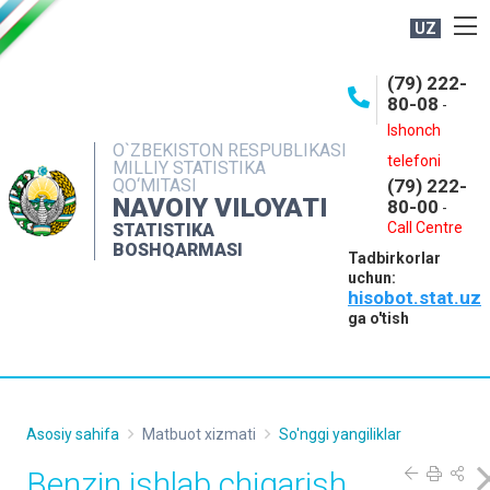
UZ
BOSHQARMA HAQIDA
(79) 222-
80-08
-
ME'YORIY HUJJATLAR
Ishonch
OCHIQ MA'LUMOTLAR
O`ZBEKISTON RESPUBLIKASI
telefoni
MILLIY STATISTIKA
QO‘MITASI
(79) 222-
NASHRLAR
NAVOIY VILOYATI
80-00
-
INTERAKTIV XIZMATLAR
Call Centre
STATISTIKA
BOSHQARMASI
Tadbirkorlar
MUROJAATLAR
uchun:
hisobot.stat.uz
MATBUOT XIZMATI
ga o'tish
KONTAKTLAR
Asosiy sahifa
Matbuot xizmati
So'nggi yangiliklar
Benzin ishlab chiqarish