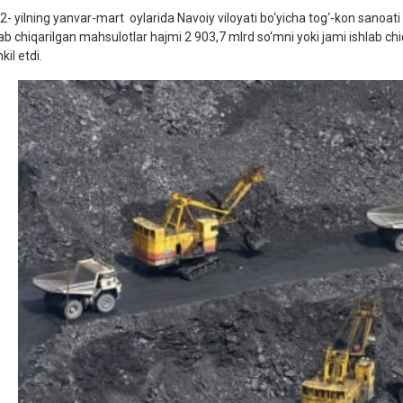
2- yilning yanvar-mart oylarida Navoiy viloyati bo‘yicha tog‘-kon sanoat
lab chiqarilgan mahsulotlar hajmi 2 903,7 mlrd so‘mni yoki jami ishlab ch
kil etdi.