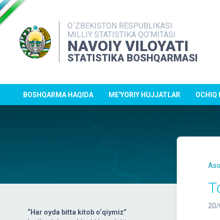
O`ZBEKISTON RESPUBLIKASI
MILLIY STATISTIKA QO‘MITASI
NAVOIY VILOYATI
STATISTIKA BOSHQARMASI
BOSHQARMA HAQIDA
ME'YORIY HUJJATLAR
OCHIQ
Aso
T
20/
“Har oyda bitta kitob o‘qiymiz”