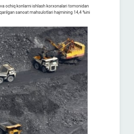
i va ochiq konlarni ishlash korxonalari tomonidan
iqarilgan sanoat mahsulotlari hajmining 14,4 %ini