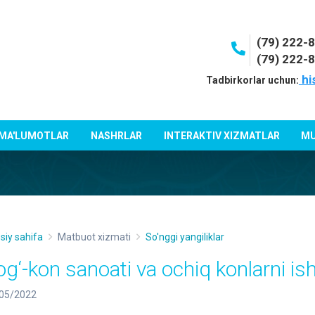
(79) 222-
(79) 222-
hi
Tadbirkorlar uchun:
 MA'LUMOTLAR
NASHRLAR
INTERAKTIV XIZMATLAR
MU
siy sahifa
Matbuot xizmati
So'nggi yangiliklar
og‘-kon sanoati va ochiq konlarni is
05/2022