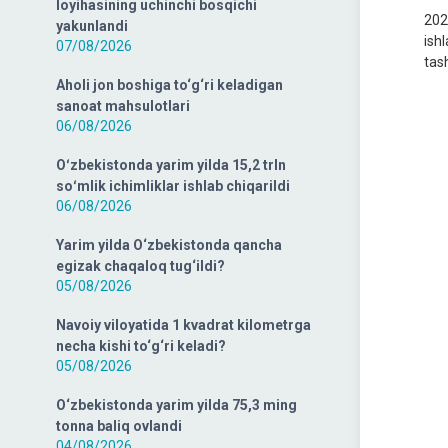
loyihasining uchinchi bosqichi
202
yakunlandi
ish
07/08/2026
tash
Aholi jon boshiga to‘g‘ri keladigan
sanoat mahsulotlari
06/08/2026
Oʻzbekistonda yarim yilda 15,2 trln
soʻmlik ichimliklar ishlab chiqarildi
06/08/2026
Yarim yilda O‘zbekistonda qancha
egizak chaqaloq tug‘ildi?
05/08/2026
Navoiy viloyatida 1 kvadrat kilometrga
necha kishi to‘g‘ri keladi?
05/08/2026
O‘zbekistonda yarim yilda 75,3 ming
tonna baliq ovlandi
04/08/2026