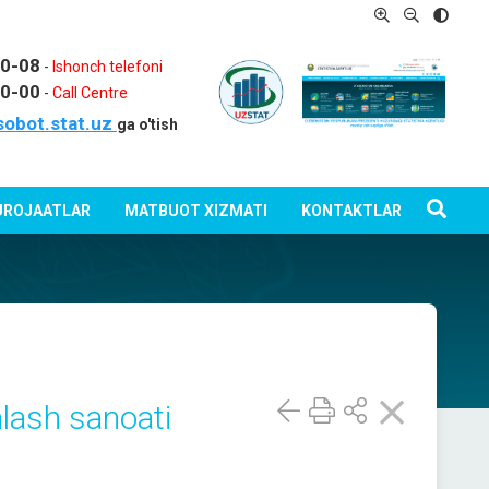
80-08
-
Ishonch telefoni
80-00
-
Call Centre
sobot.stat.uz
ga o'tish
ROJAATLAR
MATBUOT XIZMATI
KONTAKTLAR
hlash sanoati