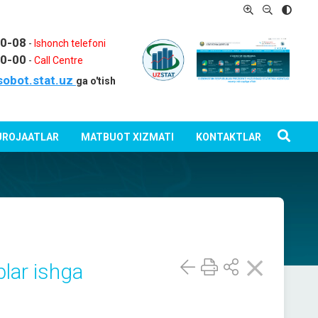
80-08
-
Ishonch telefoni
80-00
-
Call Centre
sobot.stat.uz
ga o'tish
ROJAATLAR
MATBUOT XIZMATI
KONTAKTLAR
blar ishga