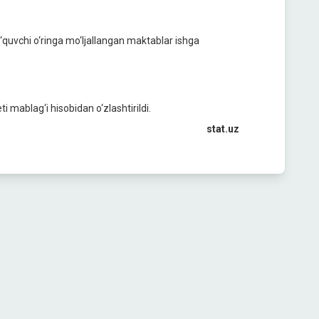
‘quvchi o‘ringa mo‘ljallangan maktablar ishga
i mablag‘i hisobidan o‘zlashtirildi.
stat.uz