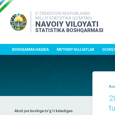
O`ZBEKISTON RESPUBLIKASI
MILLIY STATISTIKA QO‘MITASI
NAVOIY VILOYATI
STATISTIKA BOSHQARMASI
BOSHQARMA HAQIDA
ME'YORIY HUJJATLAR
OCHIQ
Aso
2
tu
Aholi jon boshiga to‘g‘ri keladigan