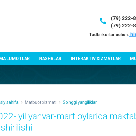
(79) 222-
(79) 222-
hi
Tadbirkorlar uchun:
 MA'LUMOTLAR
NASHRLAR
INTERAKTIV XIZMATLAR
MU
siy sahifa
Matbuot xizmati
So'nggi yangiliklar
022- yil yanvar-mart oylarida makta
shirilishi