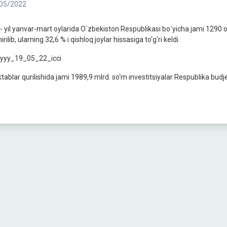
05/2022
- yil yanvar-mart oylarida O`zbekiston Respublikasi bo`yicha jami 1290 o
irilib, ularning 32,6 % i qishloq joylar hissasiga to‘g‘ri keldi.
ablar qurilishida jami 1989,9 mlrd. so‘m investitsiyalar Respublika budjet