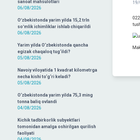
sanoat mahsulotlari
19/
06/08/2026
022
Oʻzbekistonda yarim yilda 15,2 trln
tush
soʻmlik ichimliklar ishlab chiqarildi
06/08/2026
Yarim yilda O‘zbekistonda qancha
Makt
egizak chaqaloq tug‘ildi?
05/08/2026
Navoiy viloyatida 1 kvadrat kilometrga
necha kishi to‘g‘ri keladi?
05/08/2026
O‘zbekistonda yarim yilda 75,3 ming
tonna baliq ovlandi
04/08/2026
Kichik tadbirkorlik subyektlari
tomonidan amalga oshirilgan qurilish
faoliyati
04/08/2026