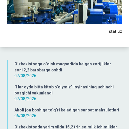
stat.uz
Oʻzbekistonga oʻqish maqsadida kelgan xorijliklar
soni 2,2 barobarga oshdi
07/08/2026
“Har oyda bitta kitob o‘qiymiz” loyihasining uchinchi
bosqichi yakunlandi
07/08/2026
Aholi jon boshiga to‘g‘ri keladigan sanoat mahsulotlari
06/08/2026
Oʻzbekistonda yarim yilda 15,2 trln soʻmlik ichimliklar