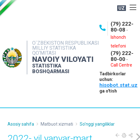
UZ
BOSHQARMA HAQIDA
(79) 222-
80-08
-
ME'YORIY HUJJATLAR
Ishonch
OCHIQ MA'LUMOTLAR
O`ZBEKISTON RESPUBLIKASI
telefoni
MILLIY STATISTIKA
QO‘MITASI
(79) 222-
NASHRLAR
NAVOIY VILOYATI
80-00
-
INTERAKTIV XIZMATLAR
Call Centre
STATISTIKA
BOSHQARMASI
Tadbirkorlar
MUROJAATLAR
uchun:
hisobot.stat.uz
MATBUOT XIZMATI
ga o'tish
KONTAKTLAR
Asosiy sahifa
Matbuot xizmati
So'nggi yangiliklar
2022- yil yanvar-mart