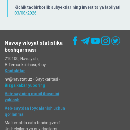
Kichik tadbirkorlik subyektlarining investitsiya faoliyati
03/08/2026
Navoiy viloyat statistika
boshqarmasi
210100, Navoiy sh.,
A.Temur ko‘chаsi, 4-uy
Kontaktlar
nv@navstat.uz •
Sayt xaritasi
•
Bizga xabar yuboring
Veb-saytning mobil ilovasini
yuklash
Veb-saytdan foydalanish uchun
qo'llanma
Ma`lumotda xato topdingizmi?
Uni belgilang va quyidagilarni