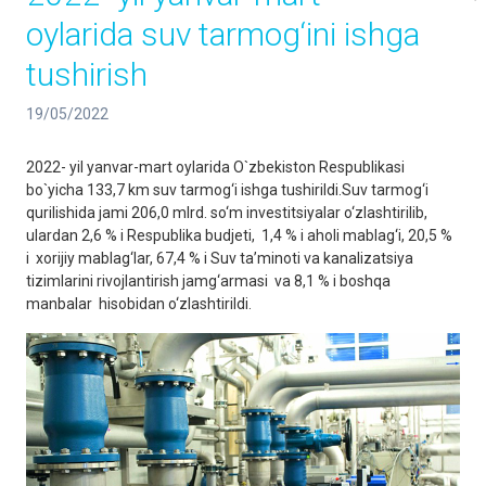
oylarida suv tarmog‘ini ishga
tushirish
19/05/2022
2022- yil yanvar-mart oylarida O`zbekiston Respublikasi
bo`yicha 133,7 km suv tarmog‘i ishga tushirildi.Suv tarmog‘i
qurilishida jami 206,0 mlrd. so‘m investitsiyalar o‘zlashtirilib,
ulardan 2,6 % i Respublika budjeti, 1,4 % i aholi mablag‘i, 20,5 %
i xorijiy mablag‘lar, 67,4 % i Suv ta’minoti va kanalizatsiya
tizimlarini rivojlantirish jamg‘armasi va 8,1 % i boshqa
manbalar hisobidan o‘zlashtirildi.