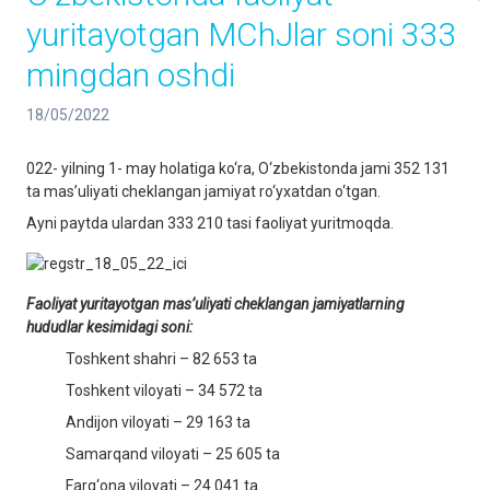
yuritayotgan MChJlar soni 333
mingdan oshdi
18/05/2022
022- yilning 1- may holatiga ko‘ra, O‘zbekistonda jami 352 131
ta mas’uliyati cheklangan jamiyat ro‘yxatdan o‘tgan.
Аyni paytda ulardan 333 210 tasi faoliyat yuritmoqda.
Faoliyat yuritayotgan mas’uliyati cheklangan jamiyatlarning
hududlar kesimidagi soni:
Toshkent shahri – 82 653 ta
Toshkent viloyati – 34 572 ta
Andijon viloyati – 29 163 ta
Samarqand viloyati – 25 605 ta
Farg‘ona viloyati – 24 041 ta