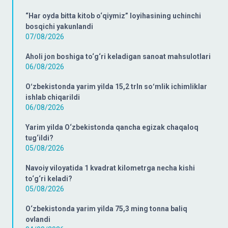
“Har oyda bitta kitob o‘qiymiz” loyihasining uchinchi
bosqichi yakunlandi
07/08/2026
Aholi jon boshiga to‘g‘ri keladigan sanoat mahsulotlari
06/08/2026
Oʻzbekistonda yarim yilda 15,2 trln soʻmlik ichimliklar
ishlab chiqarildi
06/08/2026
Yarim yilda O‘zbekistonda qancha egizak chaqaloq
tug‘ildi?
05/08/2026
Navoiy viloyatida 1 kvadrat kilometrga necha kishi
to‘g‘ri keladi?
05/08/2026
O‘zbekistonda yarim yilda 75,3 ming tonna baliq
ovlandi