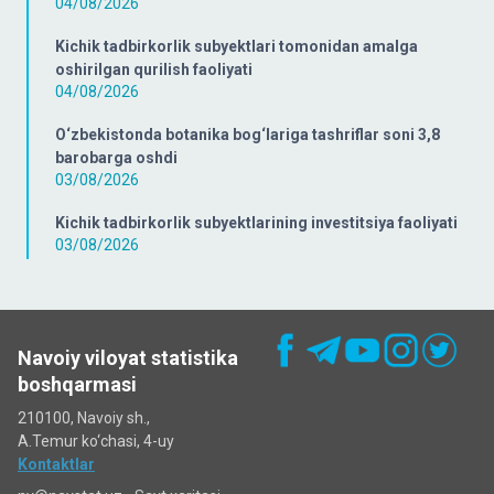
04/08/2026
Kichik tadbirkorlik subyektlari tomonidan amalga
oshirilgan qurilish faoliyati
04/08/2026
O‘zbekistonda botanika bog‘lariga tashriflar soni 3,8
barobarga oshdi
03/08/2026
Kichik tadbirkorlik subyektlarining investitsiya faoliyati
03/08/2026
Navoiy viloyat statistika
boshqarmasi
210100, Navoiy sh.,
A.Temur ko‘chаsi, 4-uy
Kontaktlar