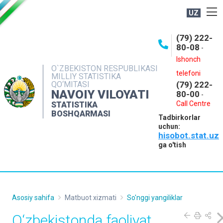
UZ
BOSHQARMA HAQIDA
(79) 222-
80-08
-
ME'YORIY HUJJATLAR
Ishonch
OCHIQ MA'LUMOTLAR
O`ZBEKISTON RESPUBLIKASI
telefoni
MILLIY STATISTIKA
QO‘MITASI
(79) 222-
NASHRLAR
NAVOIY VILOYATI
80-00
-
INTERAKTIV XIZMATLAR
Call Centre
STATISTIKA
BOSHQARMASI
Tadbirkorlar
MUROJAATLAR
uchun:
hisobot.stat.uz
MATBUOT XIZMATI
ga o'tish
KONTAKTLAR
Asosiy sahifa
Matbuot xizmati
So'nggi yangiliklar
O‘zbekistonda faoliyat