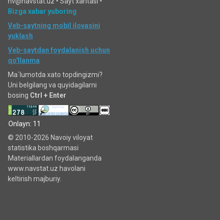
nv@navstat.uz •
Sayt xaritasi
•
Bizga xabar yuboring
Veb-saytning mobil ilovasini
yuklash
Veb-saytdan foydalanish uchun
qo'llanma
Ma`lumotda xato topdingizmi?
Uni belgilang va quyidagilarni
bosing
Ctrl + Enter
Onlayn: 11
© 2010-2026 Navoiy viloyat
statistika boshqarmasi
Materiallardan foydalanganda
www.navstat.uz havolani
keltirish majburiy.