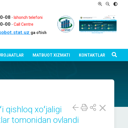
80-08
-
Ishonch telefoni
80-00
-
Call Centre
sobot.stat.uz
ga o'tish
ROJAATLAR
MATBUOT XIZMATI
KONTAKTLAR
 qishloq xoʻjaligi
otlar tomonidan ovlandi