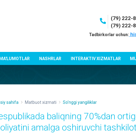
(79) 222-
(79) 222-
hi
Tadbirkorlar uchun:
 MA'LUMOTLAR
NASHRLAR
INTERAKTIV XIZMATLAR
MU
siy sahifa
Matbuot xizmati
So'nggi yangiliklar
espublikada baliqning 70%dan ortigʻi
aoliyatini amalga oshiruvchi tashkil