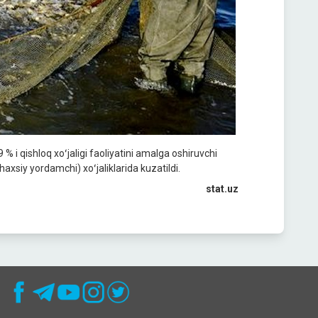
 i qishloq xoʻjaligi faoliyatini amalga oshiruvchi
axsiy yordamchi) xoʻjaliklarida kuzatildi.
stat.uz