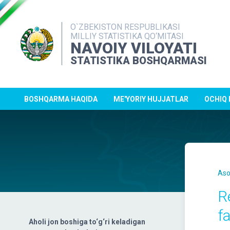
O`ZBEKISTON RESPUBLIKASI
MILLIY STATISTIKA QO‘MITASI
NAVOIY VILOYATI
STATISTIKA BOSHQARMASI
BOSHQARMA HAQIDA
ME'YORIY HUJJATLAR
OCHIQ
Aso
R
f
Aholi jon boshiga to‘g‘ri keladigan