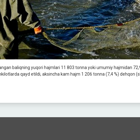
angan baliqning yuqori hajmlari 11 803 tonna yoki umumiy hajmidan 72,9 %
hkilotlarda qayd etildi, aksincha kam hajm 1 206 tonna (7,4 %) dehqon (sh