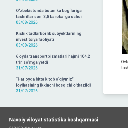
O‘zbekistonda botanika bog‘lariga
tashriflar soni 3,8 barobarga oshdi
03/08/2026
Kichik tadbirkorlik subyektlarining
investitsiya faoliyati
03/08/2026
6 oyda transport xizmatlari hajmi 104,2
Ovl
trln so‘mga yetdi
tas
31/07/2026
“Har oyda bitta kitob o‘qiymiz”
loyihasining ikkinchi bosqichi o‘tkazildi
31/07/2026
Navoiy viloyat statistika boshqarmasi