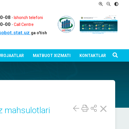
80-08
-
Ishonch telefoni
80-00
-
Call Centre
sobot.stat.uz
ga o'tish
ROJAATLAR
MATBUOT XIZMATI
KONTAKTLAR
z mahsulotlari