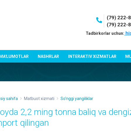
(79) 222-
(79) 222-
hi
Tadbirkorlar uchun:
 MA'LUMOTLAR
NASHRLAR
INTERAKTIV XIZMATLAR
MU
siy sahifa
Matbuot xizmati
So'nggi yangiliklar
 oyda 2,2 ming tonna baliq va dengi
mport qilingan