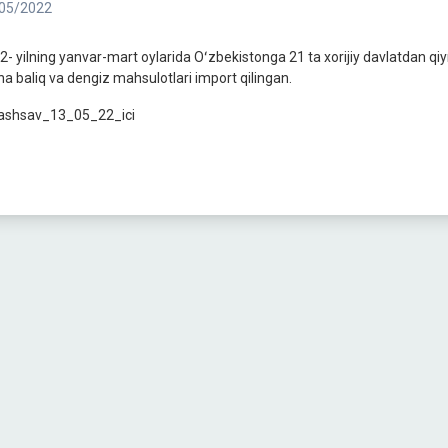
05/2022
2- yilning yanvar-mart oylarida Oʻzbekistonga 21 ta xorijiy davlatdan qi
na baliq va dengiz mahsulotlari import qilingan.