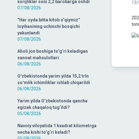
xorijliklar soni 2,2 barobarga oshdi
13/
07/08/2026
202
“Har oyda bitta kitob o‘qiymiz”
ton
loyihasining uchinchi bosqichi
yakunlandi
07/08/2026
Aholi jon boshiga to‘g‘ri keladigan
sanoat mahsulotlari
06/08/2026
Oʻzbekistonda yarim yilda 15,2 trln
soʻmlik ichimliklar ishlab chiqarildi
06/08/2026
Yarim yilda O‘zbekistonda qancha
egizak chaqaloq tug‘ildi?
05/08/2026
Navoiy viloyatida 1 kvadrat kilometrga
necha kishi to‘g‘ri keladi?
05/08/2026