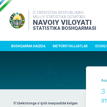
O`ZBEKISTON RESPUBLIKASI
MILLIY STATISTIKA QO‘MITASI
NAVOIY VILOYATI
STATISTIKA BOSHQARMASI
BOSHQARMA HAQIDA
ME'YORIY HUJJATLAR
OCHIQ
Aso
3
i
Oʻzbekistonga oʻqish maqsadida kelgan