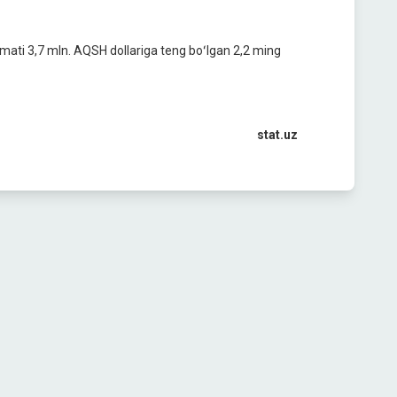
ymati 3,7 mln. AQSH dollariga teng boʻlgan 2,2 ming
stat.uz