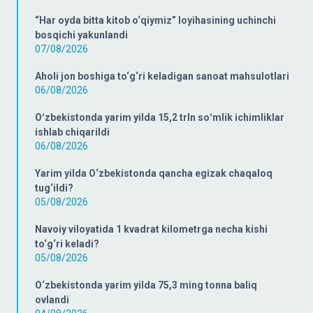
“Har oyda bitta kitob o‘qiymiz” loyihasining uchinchi
bosqichi yakunlandi
07/08/2026
Aholi jon boshiga to‘g‘ri keladigan sanoat mahsulotlari
06/08/2026
Oʻzbekistonda yarim yilda 15,2 trln soʻmlik ichimliklar
ishlab chiqarildi
06/08/2026
Yarim yilda O‘zbekistonda qancha egizak chaqaloq
tug‘ildi?
05/08/2026
Navoiy viloyatida 1 kvadrat kilometrga necha kishi
to‘g‘ri keladi?
05/08/2026
O‘zbekistonda yarim yilda 75,3 ming tonna baliq
ovlandi