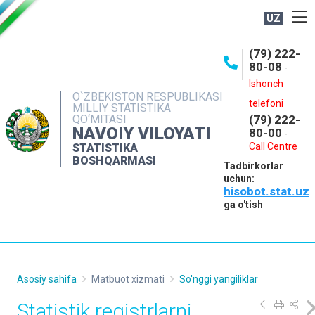
UZ
BOSHQARMA HAQIDA
(79) 222-
80-08
-
ME'YORIY HUJJATLAR
Ishonch
OCHIQ MA'LUMOTLAR
O`ZBEKISTON RESPUBLIKASI
telefoni
MILLIY STATISTIKA
QO‘MITASI
(79) 222-
NASHRLAR
NAVOIY VILOYATI
80-00
-
INTERAKTIV XIZMATLAR
Call Centre
STATISTIKA
BOSHQARMASI
Tadbirkorlar
MUROJAATLAR
uchun:
hisobot.stat.uz
MATBUOT XIZMATI
ga o'tish
KONTAKTLAR
Asosiy sahifa
Matbuot xizmati
So'nggi yangiliklar
Statistik registrlarni