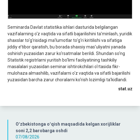
Seminarda Davlat statistika ishlari dasturida belgilangan
vazifalarning o‘z vaqtida va sifatli bajarilishini ta’minlash, yuridik
shaxslar to‘g‘risidagi ma’lumotlar to‘g‘ri kiritilishi va sifatiga
jiddiy e’tibor qaratish, bu borada shaxsiy mas’uliyatni yanada
oshirish yuzasidan zarur ko‘rsatmalar berildi. Shundan so‘ng
Statistik registrlarni yuritish bo‘limi faoliyatining tashkiliy
masalalari yuzasidan seminar ishtirokchilari o‘rtasida fikr-
mulohaza almashilib, vazifalarni o‘z vaqtida va sifatli bajarilishi
yuzasidan barcha zarur choralarni ko‘rish lozimligi ta’kidlandi.
stat.uz
Oʻzbekistonga oʻqish maqsadida kelgan xorijliklar
soni 2,2 barobarga oshdi
07/08/2026