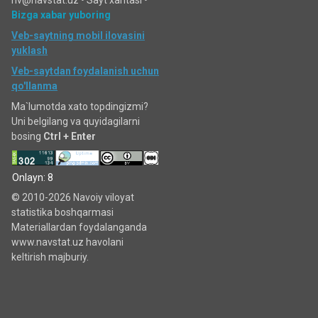
nv@navstat.uz •
Sayt xaritasi
•
Bizga xabar yuboring
Veb-saytning mobil ilovasini
yuklash
Veb-saytdan foydalanish uchun
qo'llanma
Ma`lumotda xato topdingizmi?
Uni belgilang va quyidagilarni
bosing
Ctrl + Enter
Onlayn: 8
© 2010-2026 Navoiy viloyat
statistika boshqarmasi
Materiallardan foydalanganda
www.navstat.uz havolani
keltirish majburiy.