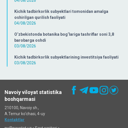
04/08/2026
Kichik tadbirkorlik subyektlari tomonidan amalga
oshirilgan qurilish faoliyati
04/08/2026
O‘zbekistonda botanika bog‘lariga tashriflar soni 3,8
barobarga oshdi
03/08/2026
Kichik tadbirkorlik subyektlarining investitsiya faoliyati
03/08/2026
Navoiy viloyat statistika
boshqarmasi
210100, Navoiy sh.,
A.Temur ko‘chаsi, 4-uy
Kontaktlar