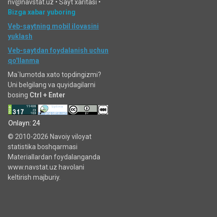
nv@navstat.uz •
Sayt xaritasi
•
Bizga xabar yuboring
Veb-saytning mobil ilovasini
yuklash
Veb-saytdan foydalanish uchun
qo'llanma
Ma`lumotda xato topdingizmi?
Uni belgilang va quyidagilarni
bosing
Ctrl + Enter
Onlayn: 24
© 2010-2026 Navoiy viloyat
statistika boshqarmasi
Materiallardan foydalanganda
www.navstat.uz havolani
keltirish majburiy.