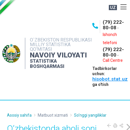
UZ
BOSHQARMA HAQIDA
(79) 222-
80-08
-
ME'YORIY HUJJATLAR
Ishonch
OCHIQ MA'LUMOTLAR
O`ZBEKISTON RESPUBLIKASI
telefoni
MILLIY STATISTIKA
QO‘MITASI
(79) 222-
NASHRLAR
NAVOIY VILOYATI
80-00
-
INTERAKTIV XIZMATLAR
Call Centre
STATISTIKA
BOSHQARMASI
Tadbirkorlar
MUROJAATLAR
uchun:
hisobot.stat.uz
MATBUOT XIZMATI
ga o'tish
KONTAKTLAR
Asosiy sahifa
Matbuot xizmati
So'nggi yangiliklar
O‘zbekistonda aholi soni