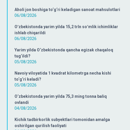
Aholi jon boshiga to‘g‘ri keladigan sanoat mahsulotlari
06/08/2026
Oʻzbekistonda yarim yilda 15,2 trln soʻmlik ichimliklar
ishlab chiqarildi
06/08/2026
Yarim yilda O‘zbekistonda qancha egizak chaqaloq
tug‘ildi?
05/08/2026
Navoiy viloyatida 1 kvadrat kilometrga necha kishi
to‘g‘ri keladi?
05/08/2026
O‘zbekistonda yarim yilda 75,3 ming tonna baliq
ovlandi
04/08/2026
Kichik tadbirkorlik subyektlari tomonidan amalga
oshirilgan qurilish faoliyati