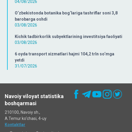
04/08/2026
O‘zbekistonda botanika bog‘lariga tashriflar soni 3,8
barobarga oshdi
03/08/2026
Kichik tadbirkorlik subyektlarining investitsiya faoliyati
03/08/2026
6 oyda transport xizmatlari hajmi 104,2 trln so‘mga
yetdi
31/07/2026
Navoiy viloyat statistika
boshqarmasi
210100, Navoiy sh.,
A.Temur ko‘chаsi, 4-uy
Kontaktlar