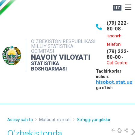
UZ
BOSHQARMA HAQIDA
(79) 222-
80-08
-
ME'YORIY HUJJATLAR
Ishonch
OCHIQ MA'LUMOTLAR
O`ZBEKISTON RESPUBLIKASI
telefoni
MILLIY STATISTIKA
QO‘MITASI
(79) 222-
NASHRLAR
NAVOIY VILOYATI
80-00
-
INTERAKTIV XIZMATLAR
Call Centre
STATISTIKA
BOSHQARMASI
Tadbirkorlar
MUROJAATLAR
uchun:
hisobot.stat.uz
MATBUOT XIZMATI
ga o'tish
KONTAKTLAR
Asosiy sahifa
Matbuot xizmati
So'nggi yangiliklar
O‘zbekistonda