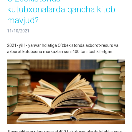
kutubxonalarda qancha kitob
mavjud?
11/10/2021
2021- yil 1- yanvar holatiga O‘zbekistonda axborot-resurs va
axborot kutubxona markazlari soni 400 tani tashkil etgan.
Respublikamizdagi mavjud 400 ta kutuxonalarda kitoblar soni