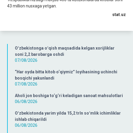
43 million nusxaga yetgan.
stat.uz
Oʻzbekistonga oʻqish maqsadida kelgan xorijliklar
soni 2,2 barobarga oshdi
07/08/2026
“Har oyda bitta kitob o‘qiymiz” loyihasining uchinchi
bosqichi yakunlandi
07/08/2026
Aholi jon boshiga to‘g‘ri keladigan sanoat mahsulotlari
06/08/2026
Oʻzbekistonda yarim yilda 15,2 trln soʻmlik ichimliklar
ishlab chiqarildi
06/08/2026