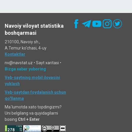
Navoiy viloyat statistika
boshqarmasi
210100, Navoiy sh.,
A.Temur ko‘chаsi, 4-uy
Kontaktlar
nv@navstat.uz •
Sayt xaritasi
•
Bizga xabar yuboring
Veb-saytning mobil ilovasini
yuklash
Veb-saytdan foydalanish uchun
qo'llanma
Ma`lumotda xato topdingizmi?
Uni belgilang va quyidagilarni
bosing
Ctrl + Enter