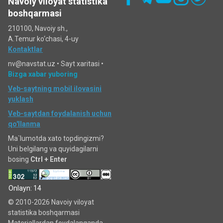
Navoiy viloyat statistika
boshqarmasi
210100, Navoiy sh.,
A.Temur ko‘chаsi, 4-uy
Kontaktlar
nv@navstat.uz •
Sayt xaritasi
•
Bizga xabar yuboring
Veb-saytning mobil ilovasini
yuklash
Veb-saytdan foydalanish uchun
qo'llanma
Ma`lumotda xato topdingizmi?
Uni belgilang va quyidagilarni
bosing
Ctrl + Enter
Onlayn: 14
© 2010-2026 Navoiy viloyat
statistika boshqarmasi