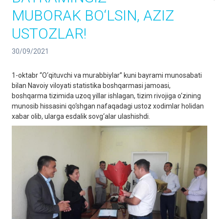
MUBORAK BO‘LSIN, AZIZ
USTOZLAR!
30/09/2021
1-oktabr “O‘qituvchi va murabbiylar” kuni bayrami munosabati
bilan Navoiy viloyati statistika boshqarmasi jamoasi,
boshqarma tizimida uzoq yillar ishlagan, tizim rivojiga o‘zining
munosib hissasini qo‘shgan nafaqadagi ustoz xodimlar holidan
xabar olib, ularga esdalik sovg‘alar ulashishdi.