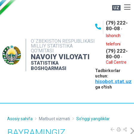
UZ
BOSHQARMA HAQIDA
(79) 222-
80-08
-
ME'YORIY HUJJATLAR
Ishonch
OCHIQ MA'LUMOTLAR
O`ZBEKISTON RESPUBLIKASI
telefoni
MILLIY STATISTIKA
QO‘MITASI
(79) 222-
NASHRLAR
NAVOIY VILOYATI
80-00
-
INTERAKTIV XIZMATLAR
Call Centre
STATISTIKA
BOSHQARMASI
Tadbirkorlar
MUROJAATLAR
uchun:
hisobot.stat.uz
MATBUOT XIZMATI
ga o'tish
KONTAKTLAR
Asosiy sahifa
Matbuot xizmati
So'nggi yangiliklar
BAYRAMINGIZ