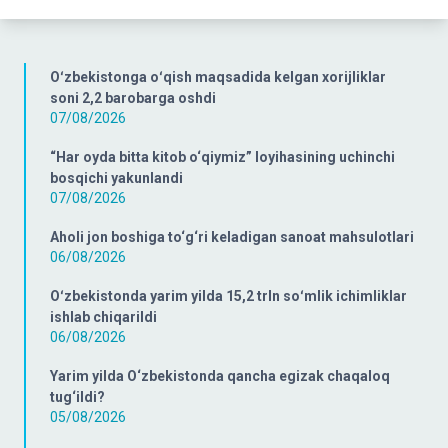
Oʻzbekistonga oʻqish maqsadida kelgan xorijliklar
soni 2,2 barobarga oshdi
07/08/2026
“Har oyda bitta kitob o‘qiymiz” loyihasining uchinchi
bosqichi yakunlandi
07/08/2026
Aholi jon boshiga to‘g‘ri keladigan sanoat mahsulotlari
06/08/2026
Oʻzbekistonda yarim yilda 15,2 trln soʻmlik ichimliklar
ishlab chiqarildi
06/08/2026
Yarim yilda O‘zbekistonda qancha egizak chaqaloq
tug‘ildi?
05/08/2026