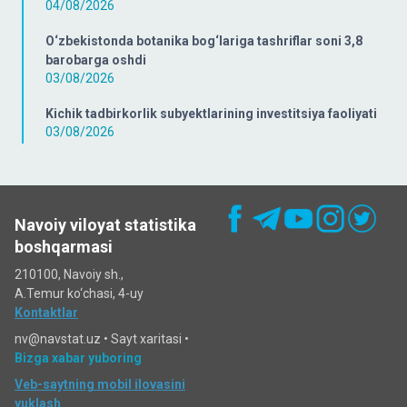
04/08/2026
O‘zbekistonda botanika bog‘lariga tashriflar soni 3,8
barobarga oshdi
03/08/2026
Kichik tadbirkorlik subyektlarining investitsiya faoliyati
03/08/2026
Navoiy viloyat statistika
boshqarmasi
210100, Navoiy sh.,
A.Temur ko‘chаsi, 4-uy
Kontaktlar
nv@navstat.uz •
Sayt xaritasi
•
Bizga xabar yuboring
Veb-saytning mobil ilovasini
yuklash