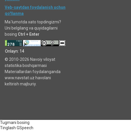
Veb-saytdan foydalanish uchun
qo'llanma
Ma`lumotda xato topdingizmi?
Uni belgilang va quyidagilarni
bosing
Ctrl + Enter
Onlayn: 14
© 2010-2026 Navoiy viloyat
statistika boshqarmasi
Materiallardan foydalanganda
www.navstat.uz havolani
keltirish majburiy.
Tugmani bosing
Tinglash
GSpeech