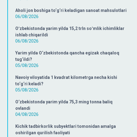
Aholi jon boshiga to‘g‘ri keladigan sanoat mahsulotlari
06/08/2026
Oʻzbekistonda yarim yilda 15,2 trln soʻmlik ichimliklar
ishlab chiqarildi
06/08/2026
Yarim yilda O‘zbekistonda qancha egizak chaqaloq
tug‘ildi?
05/08/2026
Navoiy viloyatida 1 kvadrat kilometrga necha kishi
to‘g‘ri keladi?
05/08/2026
O‘zbekistonda yarim yilda 75,3 ming tonna baliq
ovlandi
04/08/2026
Kichik tadbirkorlik subyektlari tomonidan amalga
oshirilgan qurilish faoliyati