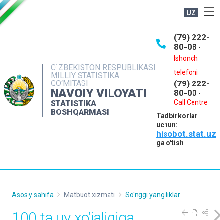
UZ
BOSHQARMA HAQIDA
(79) 222-
80-08
-
ME'YORIY HUJJATLAR
Ishonch
OCHIQ MA'LUMOTLAR
O`ZBEKISTON RESPUBLIKASI
telefoni
MILLIY STATISTIKA
QO‘MITASI
(79) 222-
NASHRLAR
NAVOIY VILOYATI
80-00
-
INTERAKTIV XIZMATLAR
Call Centre
STATISTIKA
BOSHQARMASI
Tadbirkorlar
MUROJAATLAR
uchun:
hisobot.stat.uz
MATBUOT XIZMATI
ga o'tish
KONTAKTLAR
Asosiy sahifa
Matbuot xizmati
So'nggi yangiliklar
100 ta uy xo‘jaligiga