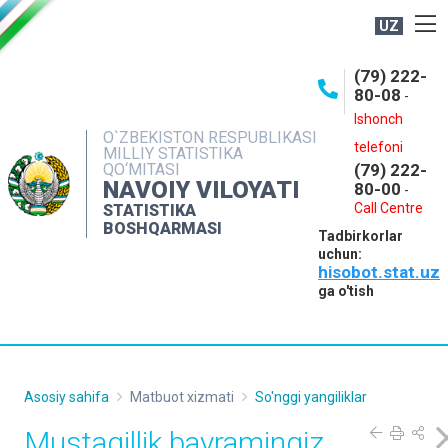
UZ
BOSHQARMA HAQIDA
(79) 222-
80-08
-
ME'YORIY HUJJATLAR
Ishonch
OCHIQ MA'LUMOTLAR
O`ZBEKISTON RESPUBLIKASI
telefoni
MILLIY STATISTIKA
QO‘MITASI
(79) 222-
NASHRLAR
NAVOIY VILOYATI
80-00
-
INTERAKTIV XIZMATLAR
Call Centre
STATISTIKA
BOSHQARMASI
Tadbirkorlar
MUROJAATLAR
uchun:
hisobot.stat.uz
MATBUOT XIZMATI
ga o'tish
KONTAKTLAR
Asosiy sahifa
Matbuot xizmati
So'nggi yangiliklar
Mustaqillik bayramingiz