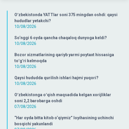
Oʻzbekistonda YATTlar soni 375 mingdan oshdi: qaysi
hududlar yetakchi?
10/08/2026
So‘nggi 6 oyda qancha chaqaloq dunyoga keldi?
10/08/2026
Bozor xizmatlarining qariyb yarmi poytaxt hissasiga
toʻgʻri kelmoqda
10/08/2026
Qaysi hududda qurilish ishlari hajmi yuqori?
10/08/2026
Oʻzbekistonga oʻqish maqsadida kelgan xorijliklar
soni 2,2 barobarga oshdi
07/08/2026
“Har oyda bitta kitob o‘qiymiz” loyihasining uchinchi
bosqichi yakunlandi