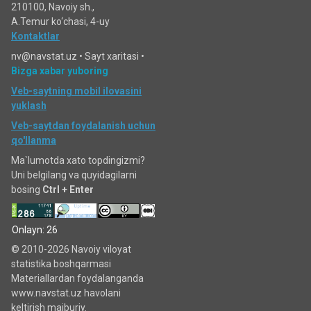
210100, Navoiy sh.,
A.Temur ko‘chаsi, 4-uy
Kontaktlar
nv@navstat.uz •
Sayt xaritasi
•
Bizga xabar yuboring
Veb-saytning mobil ilovasini
yuklash
Veb-saytdan foydalanish uchun
qo'llanma
Ma`lumotda xato topdingizmi?
Uni belgilang va quyidagilarni
bosing
Ctrl + Enter
Onlayn: 26
© 2010-2026 Navoiy viloyat
statistika boshqarmasi
Materiallardan foydalanganda
www.navstat.uz havolani
keltirish majburiy.