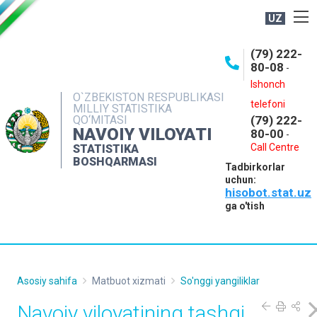
UZ
BOSHQARMA HAQIDA
(79) 222-
80-08
-
ME'YORIY HUJJATLAR
Ishonch
OCHIQ MA'LUMOTLAR
O`ZBEKISTON RESPUBLIKASI
telefoni
MILLIY STATISTIKA
QO‘MITASI
(79) 222-
NASHRLAR
NAVOIY VILOYATI
80-00
-
INTERAKTIV XIZMATLAR
Call Centre
STATISTIKA
BOSHQARMASI
Tadbirkorlar
MUROJAATLAR
uchun:
hisobot.stat.uz
MATBUOT XIZMATI
ga o'tish
KONTAKTLAR
Asosiy sahifa
Matbuot xizmati
So'nggi yangiliklar
Navoiy viloyatining tashqi