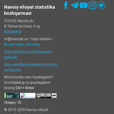
Navoiy viloyat statistika
boshqarmasi
210100, Navoiy sh.,
A.Temur ko‘chаsi, 4-uy
Kontaktlar
nv@navstat.uz •
Sayt xaritasi
•
Bizga xabar yuboring
Veb-saytning mobil ilovasini
yuklash
Veb-saytdan foydalanish uchun
qo'llanma
Ma`lumotda xato topdingizmi?
Uni belgilang va quyidagilarni
bosing
Ctrl + Enter
Onlayn: 10
© 2010-2026 Navoiy viloyat