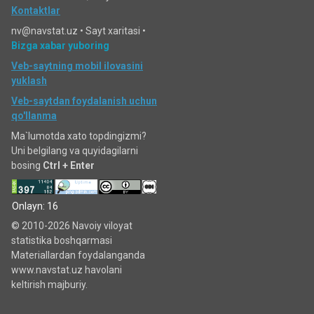
Kontaktlar
nv@navstat.uz •
Sayt xaritasi
•
Bizga xabar yuboring
Veb-saytning mobil ilovasini
yuklash
Veb-saytdan foydalanish uchun
qo'llanma
Ma`lumotda xato topdingizmi?
Uni belgilang va quyidagilarni
bosing
Ctrl + Enter
Onlayn: 16
© 2010-2026 Navoiy viloyat
statistika boshqarmasi
Materiallardan foydalanganda
www.navstat.uz havolani
keltirish majburiy.