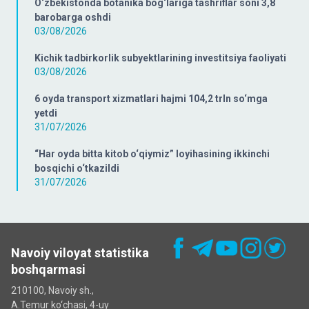
O‘zbekistonda botanika bog‘lariga tashriflar soni 3,8
barobarga oshdi
03/08/2026
Kichik tadbirkorlik subyektlarining investitsiya faoliyati
03/08/2026
6 oyda transport xizmatlari hajmi 104,2 trln so‘mga
yetdi
31/07/2026
“Har oyda bitta kitob o‘qiymiz” loyihasining ikkinchi
bosqichi o‘tkazildi
31/07/2026
Navoiy viloyat statistika
boshqarmasi
210100, Navoiy sh.,
A.Temur ko‘chаsi, 4-uy