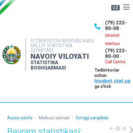
UZ
BOSHQARMA HAQIDA
(79) 222-
80-08
-
ME'YORIY HUJJATLAR
Ishonch
OCHIQ MA'LUMOTLAR
O`ZBEKISTON RESPUBLIKASI
telefoni
MILLIY STATISTIKA
QO‘MITASI
(79) 222-
NASHRLAR
NAVOIY VILOYATI
80-00
-
INTERAKTIV XIZMATLAR
Call Centre
STATISTIKA
BOSHQARMASI
Tadbirkorlar
MUROJAATLAR
uchun:
hisobot.stat.uz
MATBUOT XIZMATI
ga o'tish
KONTAKTLAR
Asosiy sahifa
Matbuot xizmati
So'nggi yangiliklar
Bayram statistikasi: