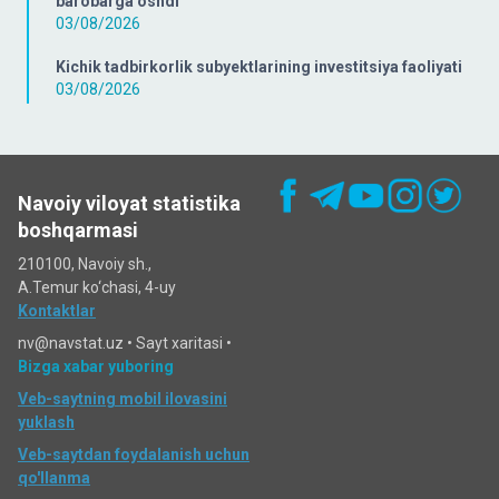
barobarga oshdi
03/08/2026
Kichik tadbirkorlik subyektlarining investitsiya faoliyati
03/08/2026
Navoiy viloyat statistika
boshqarmasi
210100, Navoiy sh.,
A.Temur ko‘chаsi, 4-uy
Kontaktlar
nv@navstat.uz •
Sayt xaritasi
•
Bizga xabar yuboring
Veb-saytning mobil ilovasini
yuklash
Veb-saytdan foydalanish uchun
qo'llanma