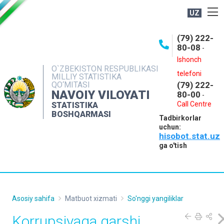
UZ
BOSHQARMA HAQIDA
(79) 222-
80-08
-
ME'YORIY HUJJATLAR
Ishonch
OCHIQ MA'LUMOTLAR
O`ZBEKISTON RESPUBLIKASI
telefoni
MILLIY STATISTIKA
QO‘MITASI
(79) 222-
NASHRLAR
NAVOIY VILOYATI
80-00
-
INTERAKTIV XIZMATLAR
Call Centre
STATISTIKA
BOSHQARMASI
Tadbirkorlar
MUROJAATLAR
uchun:
hisobot.stat.uz
MATBUOT XIZMATI
ga o'tish
KONTAKTLAR
Asosiy sahifa
Matbuot xizmati
So'nggi yangiliklar
Korrupsiyaga qarshi