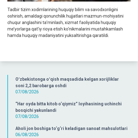
Tadbir tizim xodimlarining huquqiy bilim va savodxonligini
oshirish, amaldagi qonunchilik hujjatlari mazmun-mohiyatini
chuqur anglashini ta’minlash, xizmat faoliyatida huquqiy
me’yorlarga qat’iy rioya etish ko‘nikmalarini mustahkamlash
hamda huquqiy madaniyatini yuksaltirishga qaratildi.
Oʻzbekistonga oʻqish maqsadida kelgan xorijliklar
soni 2,2 barobarga oshdi
07/08/2026
“Har oyda bitta kitob o‘qiymiz” loyihasining uchinchi
bosqichi yakunlandi
07/08/2026
Aholi jon boshiga to‘g‘ri keladigan sanoat mahsulotlari
06/08/2026