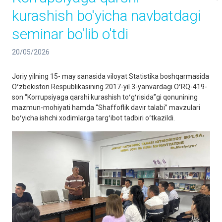
kurashish bo'yicha navbatdagi
seminar bo'lib o'tdi
20/05/2026
Joriy yilning 15- may sanasida viloyat Statistika boshqarmasida
Oʻzbekiston Respublikasining 2017-yil 3-yanvardagi OʻRQ-419-
son “Korrupsiyaga qarshi kurashish toʻgʻrisida”gi qonunining
mazmun-mohiyati hamda “Shaffoflik davir talabi” mavzulari
boʻyicha ishchi xodimlarga targʻibot tadbiri oʻtkazildi.