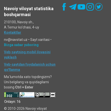
Navoiy viloyat statistika
boshqarmasi
210100, Navoiy sh.,
A.Temur ko‘chаsi, 4-uy
Kontaktlar
nv@navstat.uz •
Sayt xaritasi
•
Bizga xabar yuboring
Veb-saytning mobil ilovasini
yuklash
Veb-saytdan foydalanish uchun
qo'llanma
Ma`lumotda xato topdingizmi?
Uni belgilang va quyidagilarni
bosing
Ctrl + Enter
Onlayn: 16
© 2010-2026 Navoiy viloyat