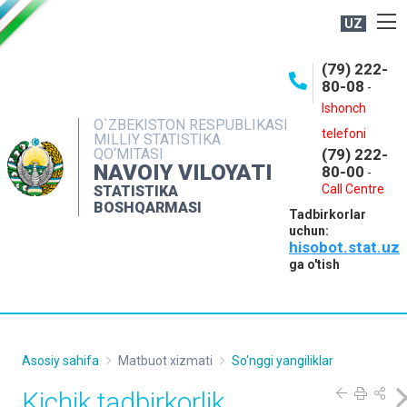
UZ
BOSHQARMA HAQIDA
(79) 222-
80-08
-
ME'YORIY HUJJATLAR
Ishonch
OCHIQ MA'LUMOTLAR
O`ZBEKISTON RESPUBLIKASI
telefoni
MILLIY STATISTIKA
QO‘MITASI
(79) 222-
NASHRLAR
NAVOIY VILOYATI
80-00
-
INTERAKTIV XIZMATLAR
Call Centre
STATISTIKA
BOSHQARMASI
Tadbirkorlar
MUROJAATLAR
uchun:
hisobot.stat.uz
MATBUOT XIZMATI
ga o'tish
KONTAKTLAR
Asosiy sahifa
Matbuot xizmati
So'nggi yangiliklar
Kichik tadbirkorlik