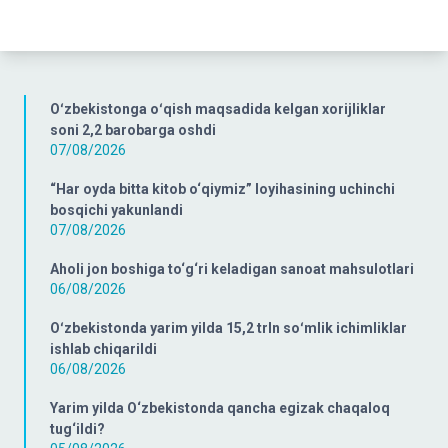
Oʻzbekistonga oʻqish maqsadida kelgan xorijliklar
soni 2,2 barobarga oshdi
07/08/2026
“Har oyda bitta kitob o‘qiymiz” loyihasining uchinchi
bosqichi yakunlandi
07/08/2026
Aholi jon boshiga to‘g‘ri keladigan sanoat mahsulotlari
06/08/2026
Oʻzbekistonda yarim yilda 15,2 trln soʻmlik ichimliklar
ishlab chiqarildi
06/08/2026
Yarim yilda O‘zbekistonda qancha egizak chaqaloq
tug‘ildi?