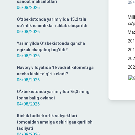
sanoat mahsulotlari
08/
06/08/2026
Mil
Oʻzbekistonda yarim yilda 15,2 trln
xo‘j
soʻmlik ichimliklar ishlab chiqarildi
06/08/2026
Maz
201
Yarim yilda O‘zbekistonda qancha
egizak chaqaloq tug‘ildi?
201
05/08/2026
202
202
Navoiy viloyatida 1 kvadrat kilometrga
necha kishi to‘g‘ri keladi?
05/08/2026
O‘zbekistonda yarim yilda 75,3 ming
tonna baliq ovlandi
04/08/2026
Kichik tadbirkorlik subyektlari
tomonidan amalga oshirilgan qurilish
faoliyati
04/08/2026