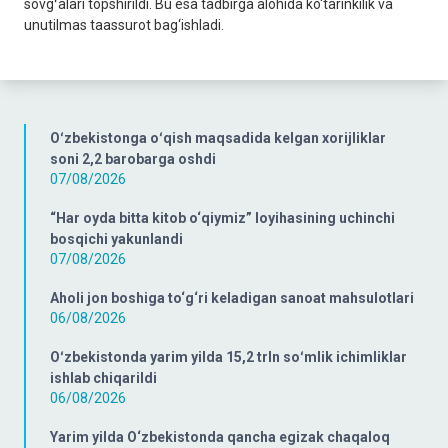
sovgʻalari topshirildi. Bu esa tadbirga alohida ko‘tarinkilik va
unutilmas taassurot bag‘ishladi.
Oʻzbekistonga oʻqish maqsadida kelgan xorijliklar
soni 2,2 barobarga oshdi
07/08/2026
“Har oyda bitta kitob o‘qiymiz” loyihasining uchinchi
bosqichi yakunlandi
07/08/2026
Aholi jon boshiga to‘g‘ri keladigan sanoat mahsulotlari
06/08/2026
Oʻzbekistonda yarim yilda 15,2 trln soʻmlik ichimliklar
ishlab chiqarildi
06/08/2026
Yarim yilda O‘zbekistonda qancha egizak chaqaloq