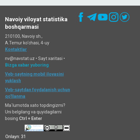
Navoiy viloyat statistika
boshqarmasi
210100, Navoiy sh.,
A.Temur ko‘chаsi, 4-uy
Kontaktlar
nv@navstat.uz •
Sayt xaritasi
•
Bizga xabar yuboring
Veb-saytning mobil ilovasini
yuklash
Veb-saytdan foydalanish uchun
qo'llanma
Ma`lumotda xato topdingizmi?
Uni belgilang va quyidagilarni
bosing
Ctrl + Enter
Onlayn: 31