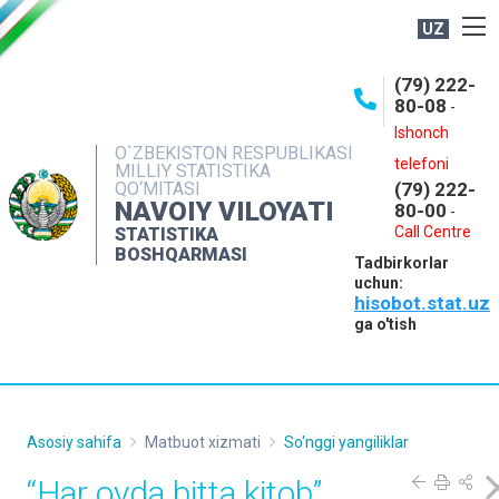
UZ
BOSHQARMA HAQIDA
(79) 222-
80-08
-
ME'YORIY HUJJATLAR
Ishonch
OCHIQ MA'LUMOTLAR
O`ZBEKISTON RESPUBLIKASI
telefoni
MILLIY STATISTIKA
QO‘MITASI
(79) 222-
NASHRLAR
NAVOIY VILOYATI
80-00
-
INTERAKTIV XIZMATLAR
Call Centre
STATISTIKA
BOSHQARMASI
Tadbirkorlar
MUROJAATLAR
uchun:
hisobot.stat.uz
MATBUOT XIZMATI
ga o'tish
KONTAKTLAR
Asosiy sahifa
Matbuot xizmati
So'nggi yangiliklar
“Har oyda bitta kitob”