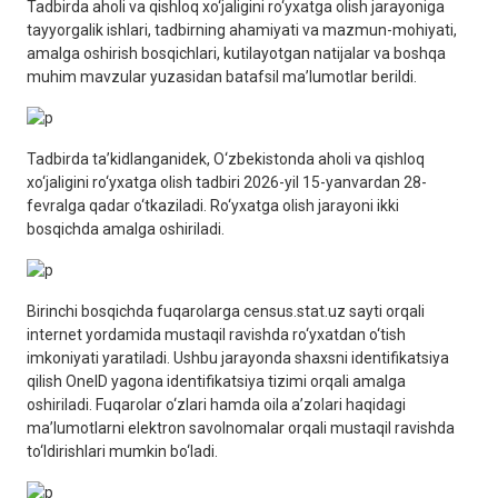
Tadbirda aholi va qishloq xo‘jaligini ro‘yxatga olish jarayoniga
tayyorgalik ishlari, tadbirning ahamiyati va mazmun-mohiyati,
amalga oshirish bosqichlari, kutilayotgan natijalar va boshqa
muhim mavzular yuzasidan batafsil ma’lumotlar berildi.
Tadbirda ta’kidlanganidek, O‘zbekistonda aholi va qishloq
xo‘jaligini ro‘yxatga olish tadbiri 2026-yil 15-yanvardan 28-
fevralga qadar o‘tkaziladi. Ro‘yxatga olish jarayoni ikki
bosqichda amalga oshiriladi.
Birinchi bosqichda fuqarolarga census.stat.uz sayti orqali
internet yordamida mustaqil ravishda ro‘yxatdan o‘tish
imkoniyati yaratiladi. Ushbu jarayonda shaxsni identifikatsiya
qilish OneID yagona identifikatsiya tizimi orqali amalga
oshiriladi. Fuqarolar o‘zlari hamda oila a’zolari haqidagi
ma’lumotlarni elektron savolnomalar orqali mustaqil ravishda
to‘ldirishlari mumkin bo‘ladi.