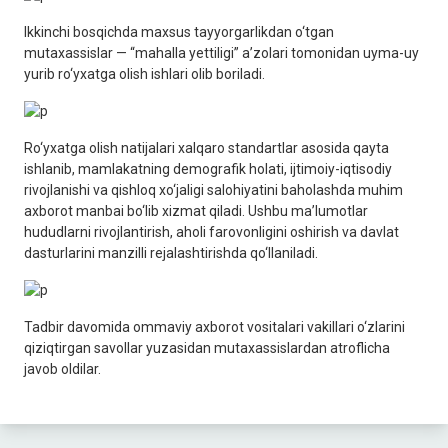
Ikkinchi bosqichda maxsus tayyorgarlikdan o‘tgan
mutaxassislar — “mahalla yettiligi” a’zolari tomonidan uyma-uy
yurib ro‘yxatga olish ishlari olib boriladi.
Ro‘yxatga olish natijalari xalqaro standartlar asosida qayta
ishlanib, mamlakatning demografik holati, ijtimoiy-iqtisodiy
rivojlanishi va qishloq xo‘jaligi salohiyatini baholashda muhim
axborot manbai bo‘lib xizmat qiladi. Ushbu ma’lumotlar
hududlarni rivojlantirish, aholi farovonligini oshirish va davlat
dasturlarini manzilli rejalashtirishda qo‘llaniladi.
Tadbir davomida ommaviy axborot vositalari vakillari o‘zlarini
qiziqtirgan savollar yuzasidan mutaxassislardan atroflicha
javob oldilar.