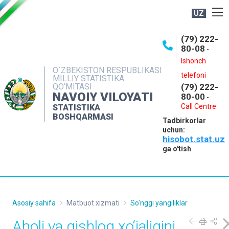
UZ
BOSHQARMA HAQIDA
(79) 222-
80-08
-
ME'YORIY HUJJATLAR
Ishonch
OCHIQ MA'LUMOTLAR
O`ZBEKISTON RESPUBLIKASI
telefoni
MILLIY STATISTIKA
QO‘MITASI
(79) 222-
NASHRLAR
NAVOIY VILOYATI
80-00
-
INTERAKTIV XIZMATLAR
Call Centre
STATISTIKA
BOSHQARMASI
Tadbirkorlar
MUROJAATLAR
uchun:
hisobot.stat.uz
MATBUOT XIZMATI
ga o'tish
KONTAKTLAR
Asosiy sahifa
Matbuot xizmati
So'nggi yangiliklar
Aholi va qishloq xo‘jaligini