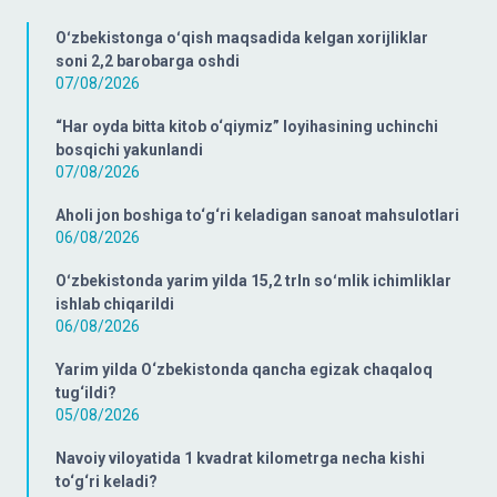
Oʻzbekistonga oʻqish maqsadida kelgan xorijliklar
soni 2,2 barobarga oshdi
07/08/2026
“Har oyda bitta kitob o‘qiymiz” loyihasining uchinchi
bosqichi yakunlandi
07/08/2026
Aholi jon boshiga to‘g‘ri keladigan sanoat mahsulotlari
06/08/2026
Oʻzbekistonda yarim yilda 15,2 trln soʻmlik ichimliklar
ishlab chiqarildi
06/08/2026
Yarim yilda O‘zbekistonda qancha egizak chaqaloq
tug‘ildi?
05/08/2026
Navoiy viloyatida 1 kvadrat kilometrga necha kishi
to‘g‘ri keladi?