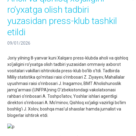
ro‘yxatga olish tadbiri
yuzasidan press-klub tashkil
etildi
09/01/2026
Joriy yilning 8-yanvar kuni Xalqaro press-klubda aholi va qishloq
xo‘jaligini ro‘yxatga olish tadbiri yuzasidan ommaviy axborot
vositalari vakillari ishtirokida press-klub bo‘lib o‘tdi. Tadbirda
Milliy statistika qo‘mitasi raisi o‘rinbosari Z. Ziyayev, Mahallalar
uyushmasi raisi o‘rinbosari J. Inagamov, BMT Aholishunoslik
jamg‘armasi (UNFPA)ning O‘zbekistondagi vakolatxonasi
rahbari o‘rinbosari A. Toshpo‘latov, Yoshlar ishlari agentligi
direktori o‘rinbosari A. Mo‘minov, Qishloq xo‘jaligi vazirligi bo‘lim
boshlig‘i J. Xolov, boshqa mas’ul shaxslar hamda jurnalist va
blogerlar ishtirok etdi.