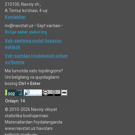
210100, Navoiy sh.,
A.Temur ko‘chаsi, 4-uy
Kontaktlar
nv@navstat.uz •
Sayt xaritasi
•
Bizga xabar yuboring
Veb-saytning mobil ilovasini
yuklash
Veb-saytdan foydalanish uchun
qo'llanma
Ma`lumotda xato topdingizmi?
Uni belgilang va quyidagilarni
bosing
Ctrl + Enter
Onlayn: 14
© 2010-2026 Navoiy viloyat
statistika boshqarmasi
Materiallardan foydalanganda
www.navstat.uz havolani
keltirish majburiy.