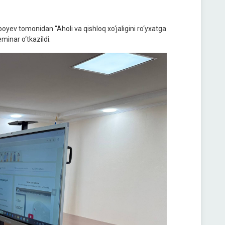
iboyev tomonidan “Aholi va qishloq xo‘jaligini ro‘yxatga
minar o‘tkazildi.