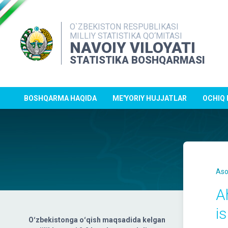
O`ZBEKISTON RESPUBLIKASI
MILLIY STATISTIKA QO‘MITASI
NAVOIY VILOYATI
STATISTIKA BOSHQARMASI
BOSHQARMA HAQIDA
ME'YORIY HUJJATLAR
OCHIQ
Aso
Ah
i
Oʻzbekistonga oʻqish maqsadida kelgan