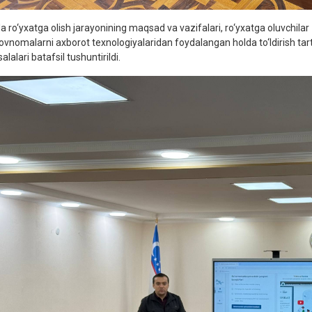
a ro‘yxatga olish jarayonining maqsad va vazifalari, ro‘yxatga oluvchilar
rovnomalarni axborot texnologiyalaridan foydalangan holda to‘ldirish tar
lalari batafsil tushuntirildi.