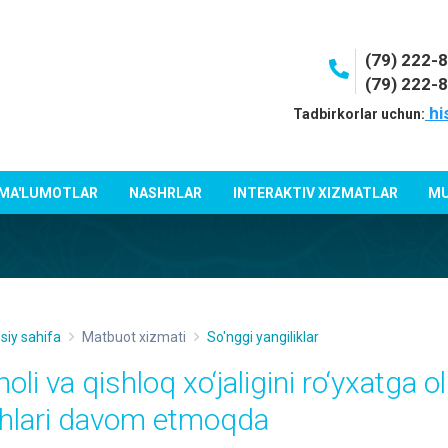
(79) 222-
(79) 222-
hi
Tadbirkorlar uchun:
 MA'LUMOTLAR
NASHRLAR
INTERAKTIV XIZMATLAR
MU
siy sahifa
Matbuot xizmati
So'nggi yangiliklar
oli va qishloq xo‘jaligini ro‘yxatga o
shlari davom etmoqda