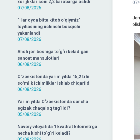
xorijliklar soni 2,2 barobarga oshdi
07/
07/08/2026
Jori
“Har oyda bitta kitob o‘qiymiz”
oli
loyihasining uchinchi bosqichi
yakunlandi
07/08/2026
Aholi jon boshiga to‘g‘ri keladigan
sanoat mahsulotlari
06/08/2026
Oʻzbekistonda yarim yilda 15,2 trln
soʻmlik ichimliklar ishlab chiqarildi
06/08/2026
Yarim yilda O‘zbekistonda qancha
egizak chaqaloq tug‘ildi?
05/08/2026
Navoiy viloyatida 1 kvadrat kilometrga
necha kishi to‘g‘ri keladi?
05/08/2026