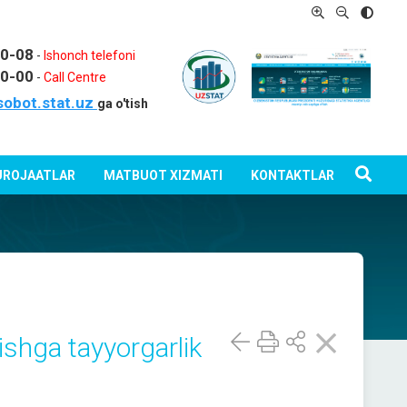
80-08
-
Ishonch telefoni
80-00
-
Call Centre
sobot.stat.uz
ga o'tish
ROJAATLAR
MATBUOT XIZMATI
KONTAKTLAR
lishga tayyorgarlik