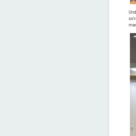
Und
so‘
masa