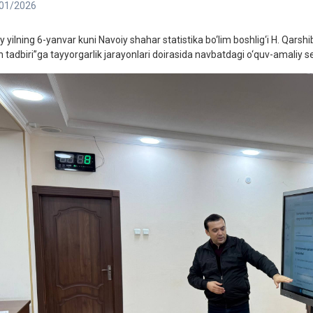
01/2026
y yilning 6-yanvar kuni Navoiy shahar statistika bo‘lim boshlig‘i H. Qarsh
sh tadbiri”ga tayyorgarlik jarayonlari doirasida navbatdagi o‘quv-amaliy se