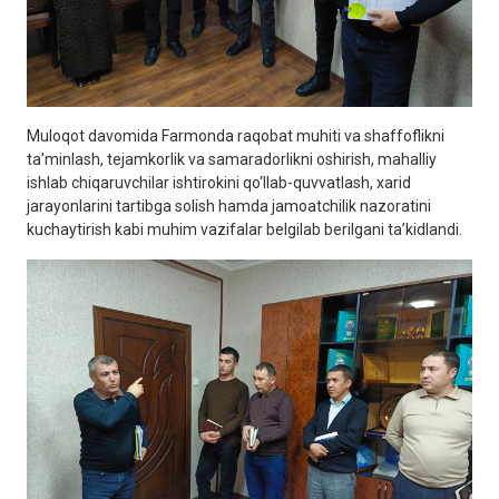
Muloqot davomida Farmonda raqobat muhiti va shaffoflikni
ta’minlash, tejamkorlik va samaradorlikni oshirish, mahalliy
ishlab chiqaruvchilar ishtirokini qo‘llab-quvvatlash, xarid
jarayonlarini tartibga solish hamda jamoatchilik nazoratini
kuchaytirish kabi muhim vazifalar belgilab berilgani ta’kidlandi.