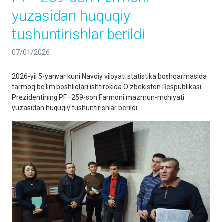
yuzasidan huquqiy
tushuntirishlar berildi
07/01/2026
2026-yil 5-yanvar kuni Navoiy viloyati statistika boshqarmasida
tarmoq bo‘lim boshliqlari ishtirokida O‘zbekiston Respublikasi
Prezidentining PF–259-son Farmoni mazmun-mohiyati
yuzasidan huquqiy tushuntirishlar berildi.