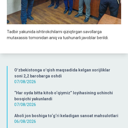
Tadbir yakunida ishtirokchilarni qiziqtirgan savollarga
mutaxassis tomonidan aniq va tushunarli javoblar berildi.
Oʻzbekistonga oʻqish maqsadida kelgan xorijliklar
soni 2,2 barobarga oshdi
07/08/2026
“Har oyda bitta kitob o‘qiymiz” loyihasining uchinchi
bosqichi yakunlandi
07/08/2026
Aholi jon boshiga to‘g‘ri keladigan sanoat mahsulotlari
06/08/2026