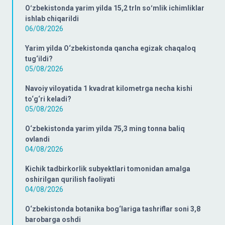
Oʻzbekistonda yarim yilda 15,2 trln soʻmlik ichimliklar
ishlab chiqarildi
06/08/2026
Yarim yilda O‘zbekistonda qancha egizak chaqaloq
tug‘ildi?
05/08/2026
Navoiy viloyatida 1 kvadrat kilometrga necha kishi
to‘g‘ri keladi?
05/08/2026
O‘zbekistonda yarim yilda 75,3 ming tonna baliq
ovlandi
04/08/2026
Kichik tadbirkorlik subyektlari tomonidan amalga
oshirilgan qurilish faoliyati
04/08/2026
O‘zbekistonda botanika bog‘lariga tashriflar soni 3,8
barobarga oshdi