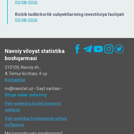
03/08/2026
Kichik tadbirkorlik subyektlarining investitsiya faoliyati
03/08/2026
Navoiy viloyat statistika
boshqarmasi
210100, Navoiy sh.,
A.Temur ko‘chаsi, 4-uy
Kontaktlar
nv@navstat.uz •
Sayt xaritasi
•
Bizga xabar yuboring
Veb-saytning mobil ilovasini
yuklash
Veb-saytdan foydalanish uchun
qo'llanma
Ma`lumotda xato topdingizmi?