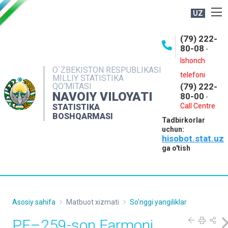
UZ
BOSHQARMA HAQIDA
(79) 222-
80-08
-
ME'YORIY HUJJATLAR
Ishonch
OCHIQ MA'LUMOTLAR
O`ZBEKISTON RESPUBLIKASI
telefoni
MILLIY STATISTIKA
QO‘MITASI
(79) 222-
NASHRLAR
NAVOIY VILOYATI
80-00
-
INTERAKTIV XIZMATLAR
Call Centre
STATISTIKA
BOSHQARMASI
Tadbirkorlar
MUROJAATLAR
uchun:
hisobot.stat.uz
MATBUOT XIZMATI
ga o'tish
KONTAKTLAR
Asosiy sahifa
Matbuot xizmati
So'nggi yangiliklar
PF–259-son Farmoni