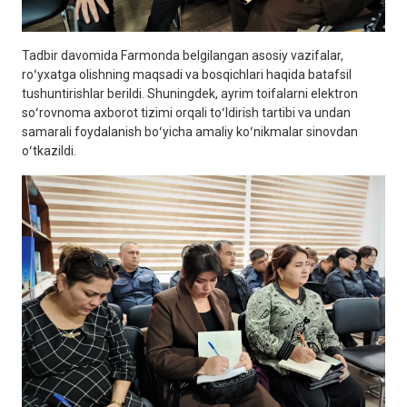
Tadbir davomida Farmonda belgilangan asosiy vazifalar,
roʻyxatga olishning maqsadi va bosqichlari haqida batafsil
tushuntirishlar berildi. Shuningdek, ayrim toifalarni elektron
soʻrovnoma axborot tizimi orqali toʻldirish tartibi va undan
samarali foydalanish boʻyicha amaliy koʻnikmalar sinovdan
oʻtkazildi.