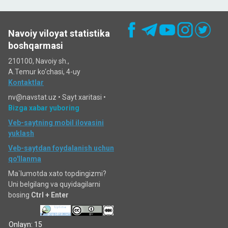
Navoiy viloyat statistika
boshqarmasi
210100, Navoiy sh.,
A.Temur ko‘chаsi, 4-uy
Kontaktlar
nv@navstat.uz •
Sayt xaritasi
•
Bizga xabar yuboring
Veb-saytning mobil ilovasini
yuklash
Veb-saytdan foydalanish uchun
qo'llanma
Ma`lumotda xato topdingizmi?
Uni belgilang va quyidagilarni
bosing
Ctrl + Enter
Onlayn: 15