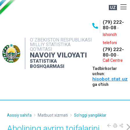
UZ
BOSHQARMA HAQIDA
(79) 222-
80-08
-
ME'YORIY HUJJATLAR
Ishonch
OCHIQ MA'LUMOTLAR
O`ZBEKISTON RESPUBLIKASI
telefoni
MILLIY STATISTIKA
QO‘MITASI
(79) 222-
NASHRLAR
NAVOIY VILOYATI
80-00
-
INTERAKTIV XIZMATLAR
Call Centre
STATISTIKA
BOSHQARMASI
Tadbirkorlar
MUROJAATLAR
uchun:
hisobot.stat.uz
MATBUOT XIZMATI
ga o'tish
KONTAKTLAR
Asosiy sahifa
Matbuot xizmati
So'nggi yangiliklar
Aholining ayrim toifalarini