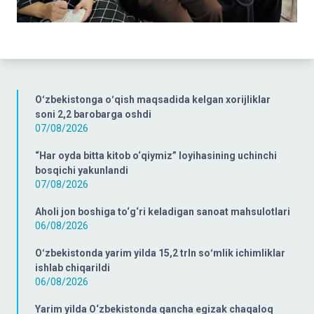
Oʻzbekistonga oʻqish maqsadida kelgan xorijliklar
soni 2,2 barobarga oshdi
07/08/2026
“Har oyda bitta kitob o‘qiymiz” loyihasining uchinchi
bosqichi yakunlandi
07/08/2026
Aholi jon boshiga to‘g‘ri keladigan sanoat mahsulotlari
06/08/2026
Oʻzbekistonda yarim yilda 15,2 trln soʻmlik ichimliklar
ishlab chiqarildi
06/08/2026
Yarim yilda O‘zbekistonda qancha egizak chaqaloq