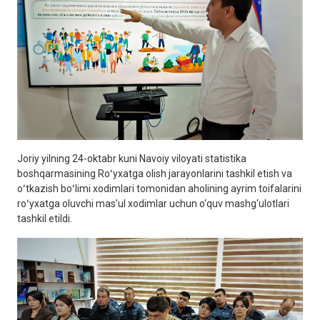
Joriy yilning 24-oktabr kuni Navoiy viloyati statistika
boshqarmasining Roʻyxatga olish jarayonlarini tashkil etish va
oʻtkazish boʻlimi xodimlari tomonidan aholining ayrim toifalarini
roʻyxatga oluvchi masʼul xodimlar uchun o‘quv mashg‘ulotlari
tashkil etildi.