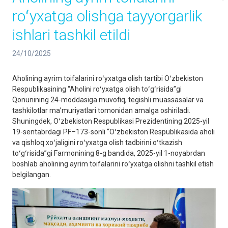
roʻyxatga olishga tayyorgarlik
ishlari tashkil etildi
24/10/2025
Aholining ayrim toifalarini roʻyxatga olish tartibi Oʻzbekiston
Respublikasining “Aholini roʻyxatga olish toʻgʻrisida”gi
Qonunining 24-moddasiga muvofiq, tegishli muassasalar va
tashkilotlar maʼmuriyatlari tomonidan amalga oshiriladi.
Shuningdek, Oʻzbekiston Respublikasi Prezidentining 2025-yil
19-sentabrdagi PF–173-sonli “Oʻzbekiston Respublikasida aholi
va qishloq xoʻjaligini roʻyxatga olish tadbirini oʻtkazish
toʻgʻrisida”gi Farmonining 8-g bandida, 2025-yil 1-noyabrdan
boshlab aholining ayrim toifalarini roʻyxatga olishni tashkil etish
belgilangan.