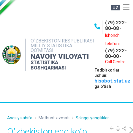
UZ
BOSHQARMA HAQIDA
(79) 222-
80-08
-
ME'YORIY HUJJATLAR
Ishonch
OCHIQ MA'LUMOTLAR
O`ZBEKISTON RESPUBLIKASI
telefoni
MILLIY STATISTIKA
QO‘MITASI
(79) 222-
NASHRLAR
NAVOIY VILOYATI
80-00
-
INTERAKTIV XIZMATLAR
Call Centre
STATISTIKA
BOSHQARMASI
Tadbirkorlar
MUROJAATLAR
uchun:
hisobot.stat.uz
MATBUOT XIZMATI
ga o'tish
KONTAKTLAR
Asosiy sahifa
Matbuot xizmati
So'nggi yangiliklar
Oʻzbekiston eng koʻp