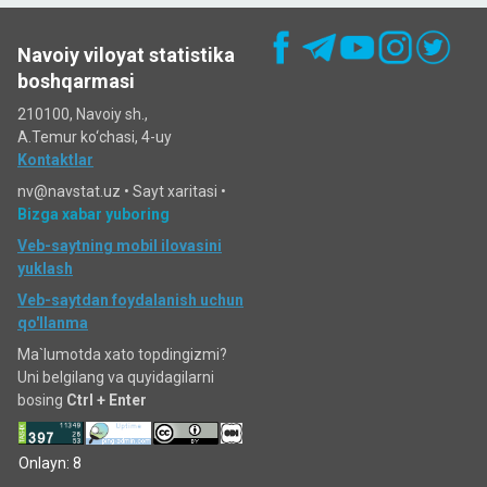
Navoiy viloyat statistika
boshqarmasi
210100, Navoiy sh.,
A.Temur ko‘chаsi, 4-uy
Kontaktlar
nv@navstat.uz •
Sayt xaritasi
•
Bizga xabar yuboring
Veb-saytning mobil ilovasini
yuklash
Veb-saytdan foydalanish uchun
qo'llanma
Ma`lumotda xato topdingizmi?
Uni belgilang va quyidagilarni
bosing
Ctrl + Enter
Onlayn: 8