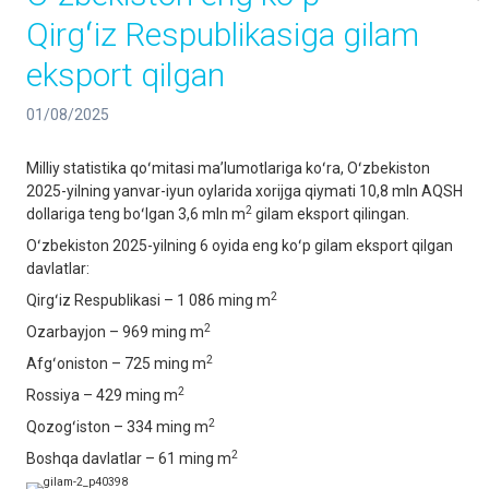
Qirgʻiz Respublikasiga gilam
eksport qilgan
01/08/2025
Milliy statistika qoʻmitasi maʼlumotlariga koʻra, Oʻzbekiston
2025-yilning yanvar-iyun oylarida xorijga qiymati 10,8 mln AQSH
2
dollariga teng boʻlgan 3,6 mln m
gilam eksport qilingan.
Oʻzbekiston 2025-yilning 6 oyida eng koʻp gilam eksport qilgan
davlatlar:
2
Qirgʻiz Respublikasi – 1 086 ming m
2
Ozarbayjon – 969 ming m
2
Afgʻoniston – 725 ming m
2
Rossiya – 429 ming m
2
Qozogʻiston – 334 ming m
2
Boshqa davlatlar – 61 ming m