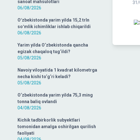
sanoat mahsulotlari
31/
06/08/2026
Oʻzbekistonda yarim yilda 15,2 trln
soʻmlik ichimliklar ishlab chiqarildi
06/08/2026
Yarim yilda O‘zbekistonda qancha
egizak chaqaloq tug‘ildi?
05/08/2026
Navoiy viloyatida 1 kvadrat kilometrga
necha kishi to‘g‘ri keladi?
05/08/2026
O‘zbekistonda yarim yilda 75,3 ming
tonna baliq ovlandi
04/08/2026
Kichik tadbirkorlik subyektlari
tomonidan amalga oshirilgan qurilish
faoliyati
04/08/2026