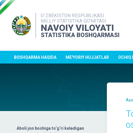
O`ZBEKISTON RESPUBLIKASI
MILLIY STATISTIKA QO‘MITASI
NAVOIY VILOYATI
STATISTIKA BOSHQARMASI
BOSHQARMA HAQIDA
ME'YORIY HUJJATLAR
OCHIQ
Aso
T
o
Aholi jon boshiga to‘g‘ri keladigan