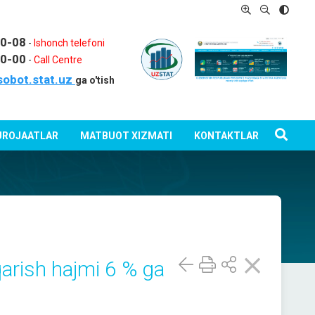
80-08
-
Ishonch telefoni
80-00
-
Call Centre
sobot.stat.uz
ga o'tish
ROJAATLAR
MATBUOT XIZMATI
KONTAKTLAR
arish hajmi 6 % ga