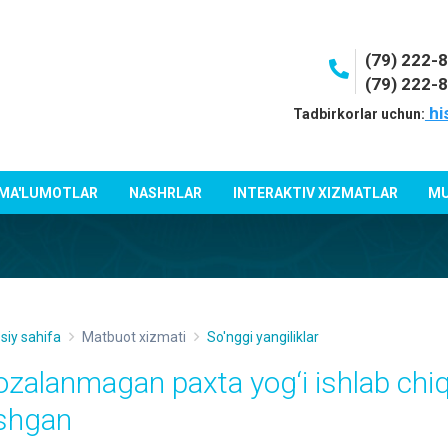
(79) 222-
(79) 222-
hi
Tadbirkorlar uchun:
 MA'LUMOTLAR
NASHRLAR
INTERAKTIV XIZMATLAR
MU
siy sahifa
Matbuot xizmati
So'nggi yangiliklar
ozalanmagan paxta yog‘i ishlab chiq
shgan