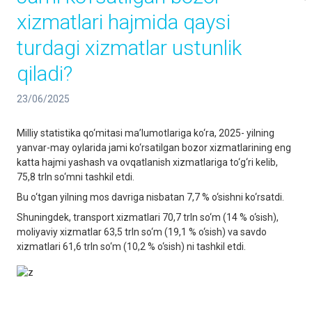
xizmatlari hajmida qaysi
turdagi xizmatlar ustunlik
qiladi?
23/06/2025
Milliy statistika qo‘mitasi ma’lumotlariga ko‘ra, 2025- yilning
yanvar-may oylarida jami ko‘rsatilgan bozor xizmatlarining eng
katta hajmi yashash va ovqatlanish xizmatlariga to‘g‘ri kelib,
75,8 trln so‘mni tashkil etdi.
Bu o‘tgan yilning mos davriga nisbatan 7,7 % o‘sishni ko‘rsatdi.
Shuningdek, transport xizmatlari 70,7 trln so‘m (14 % o‘sish),
moliyaviy xizmatlar 63,5 trln so‘m (19,1 % o‘sish) va savdo
xizmatlari 61,6 trln so‘m (10,2 % o‘sish) ni tashkil etdi.