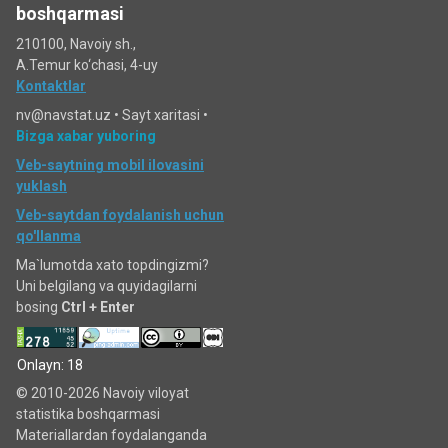
boshqarmasi
210100, Navoiy sh.,
A.Temur ko‘chаsi, 4-uy
Kontaktlar
nv@navstat.uz •
Sayt xaritasi
•
Bizga xabar yuboring
Veb-saytning mobil ilovasini
yuklash
Veb-saytdan foydalanish uchun
qo'llanma
Ma`lumotda xato topdingizmi?
Uni belgilang va quyidagilarni
bosing
Ctrl + Enter
Onlayn: 18
© 2010-2026 Navoiy viloyat
statistika boshqarmasi
Materiallardan foydalanganda