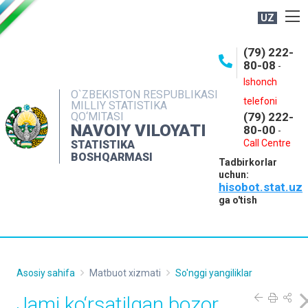
UZ
BOSHQARMA HAQIDA
(79) 222-
80-08
-
ME'YORIY HUJJATLAR
Ishonch
OCHIQ MA'LUMOTLAR
O`ZBEKISTON RESPUBLIKASI
telefoni
MILLIY STATISTIKA
QO‘MITASI
(79) 222-
NASHRLAR
NAVOIY VILOYATI
80-00
-
INTERAKTIV XIZMATLAR
Call Centre
STATISTIKA
BOSHQARMASI
Tadbirkorlar
MUROJAATLAR
uchun:
hisobot.stat.uz
MATBUOT XIZMATI
ga o'tish
KONTAKTLAR
Asosiy sahifa
Matbuot xizmati
So'nggi yangiliklar
Jami ko‘rsatilgan bozor