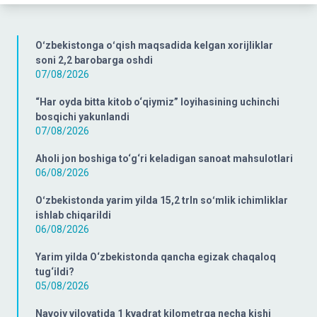
Oʻzbekistonga oʻqish maqsadida kelgan xorijliklar
soni 2,2 barobarga oshdi
07/08/2026
“Har oyda bitta kitob o‘qiymiz” loyihasining uchinchi
bosqichi yakunlandi
07/08/2026
Aholi jon boshiga to‘g‘ri keladigan sanoat mahsulotlari
06/08/2026
Oʻzbekistonda yarim yilda 15,2 trln soʻmlik ichimliklar
ishlab chiqarildi
06/08/2026
Yarim yilda O‘zbekistonda qancha egizak chaqaloq
tug‘ildi?
05/08/2026
Navoiy viloyatida 1 kvadrat kilometrga necha kishi