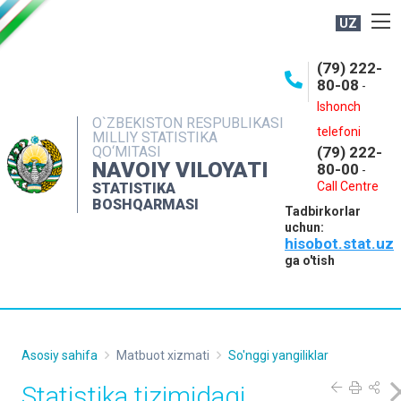
UZ
BOSHQARMA HAQIDA
(79) 222-
80-08
-
ME'YORIY HUJJATLAR
Ishonch
OCHIQ MA'LUMOTLAR
O`ZBEKISTON RESPUBLIKASI
telefoni
MILLIY STATISTIKA
QO‘MITASI
(79) 222-
NASHRLAR
NAVOIY VILOYATI
80-00
-
INTERAKTIV XIZMATLAR
Call Centre
STATISTIKA
BOSHQARMASI
Tadbirkorlar
MUROJAATLAR
uchun:
hisobot.stat.uz
MATBUOT XIZMATI
ga o'tish
KONTAKTLAR
Asosiy sahifa
Matbuot xizmati
So'nggi yangiliklar
Statistika tizimidagi