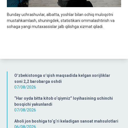
Bunday uchrashuvlar, albatta, yoshlar bilan ochiq muloqotni
mustahkamlash, shuningdek, statistikani ommalashtirish va
sohaga yangi mutaxassislar jalb qilishga xizmat qiladi.
Oʻzbekistonga oʻqish maqsadida kelgan xorijliklar
soni 2,2 barobarga oshdi
07/08/2026
“Har oyda bitta kitob o‘qiymiz” loyihasining uchinchi
bosqichi yakunlandi
07/08/2026
Aholi jon boshiga to‘g‘ri keladigan sanoat mahsulotlari
06/08/2026