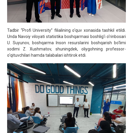
Tadbir “Profi University” filialining o‘quv xonasida tashkil etildi.
Unda Navoiy viloyati statistika boshqarmasi boshlig‘i o‘rinbosari
U. Suyunov, boshqarma Inson resurslarini boshqarish bo‘limi
xodimi Z. Xushmatov, shuningdek, oliygohning professor-
o‘qituvchilari hamda talabalari ishtirok etdi.