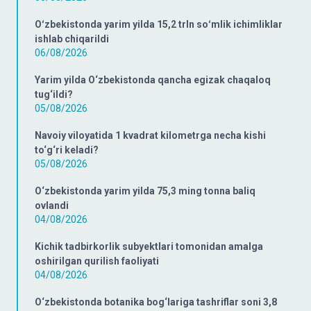
Oʻzbekistonda yarim yilda 15,2 trln soʻmlik ichimliklar
ishlab chiqarildi
06/08/2026
Yarim yilda O‘zbekistonda qancha egizak chaqaloq
tug‘ildi?
05/08/2026
Navoiy viloyatida 1 kvadrat kilometrga necha kishi
to‘g‘ri keladi?
05/08/2026
O‘zbekistonda yarim yilda 75,3 ming tonna baliq
ovlandi
04/08/2026
Kichik tadbirkorlik subyektlari tomonidan amalga
oshirilgan qurilish faoliyati
04/08/2026
O‘zbekistonda botanika bog‘lariga tashriflar soni 3,8