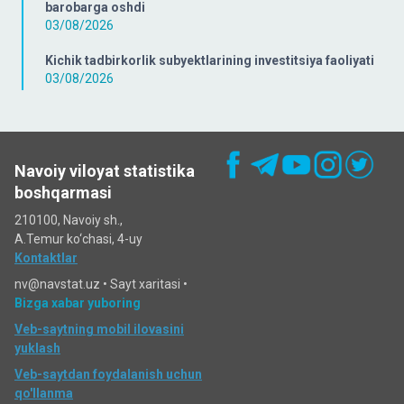
barobarga oshdi
03/08/2026
Kichik tadbirkorlik subyektlarining investitsiya faoliyati
03/08/2026
Navoiy viloyat statistika
boshqarmasi
210100, Navoiy sh.,
A.Temur ko‘chаsi, 4-uy
Kontaktlar
nv@navstat.uz •
Sayt xaritasi
•
Bizga xabar yuboring
Veb-saytning mobil ilovasini
yuklash
Veb-saytdan foydalanish uchun
qo'llanma