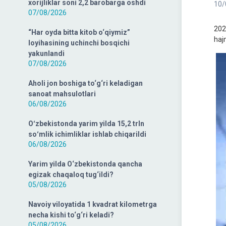
xorijliklar soni 2,2 barobarga oshdi
10/
07/08/2026
202
“Har oyda bitta kitob o‘qiymiz”
haj
loyihasining uchinchi bosqichi
yakunlandi
07/08/2026
Aholi jon boshiga to‘g‘ri keladigan
sanoat mahsulotlari
06/08/2026
Oʻzbekistonda yarim yilda 15,2 trln
soʻmlik ichimliklar ishlab chiqarildi
06/08/2026
Yarim yilda O‘zbekistonda qancha
egizak chaqaloq tug‘ildi?
05/08/2026
Navoiy viloyatida 1 kvadrat kilometrga
necha kishi to‘g‘ri keladi?
05/08/2026