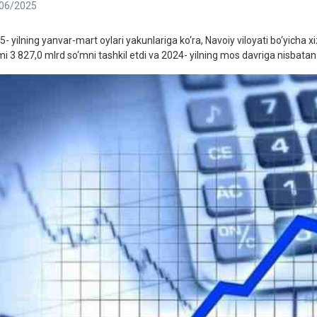
06/2025
5- yilning yanvar-mart oylari yakunlariga ko‘ra, Navoiy viloyati bo‘yicha 
mi 3 827,0 mlrd so‘mni tashkil etdi va 2024- yilning mos davriga nisbatan 