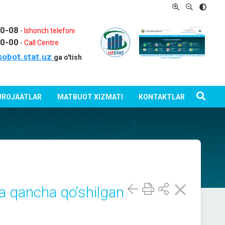
80-08
-
Ishonch telefoni
80-00
-
Call Centre
sobot.stat.uz
ga o'tish
ROJAATLAR
MATBUOT XIZMATI
KONTAKTLAR
da qancha qo‘shilgan