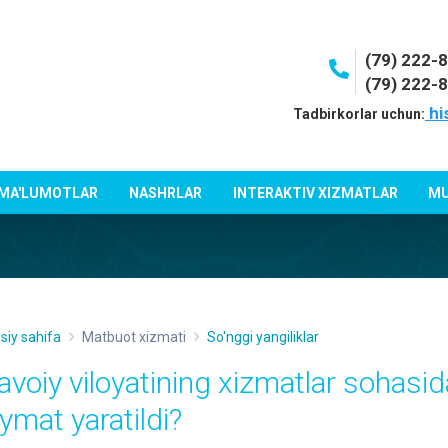
(79) 222-
(79) 222-
hi
Tadbirkorlar uchun:
 MA'LUMOTLAR
NASHRLAR
INTERAKTIV XIZMATLAR
MU
siy sahifa
Matbuot xizmati
So'nggi yangiliklar
avoiy viloyatining xizmatlar sohasi
iymat yaratildi?