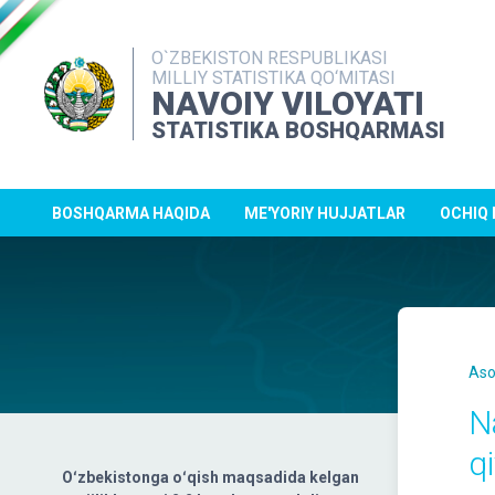
O`ZBEKISTON RESPUBLIKASI
MILLIY STATISTIKA QO‘MITASI
NAVOIY VILOYATI
STATISTIKA BOSHQARMASI
BOSHQARMA HAQIDA
ME'YORIY HUJJATLAR
OCHIQ
Aso
N
q
Oʻzbekistonga oʻqish maqsadida kelgan