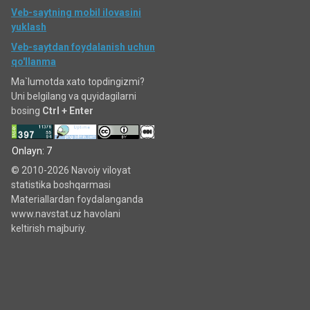
Veb-saytning mobil ilovasini
yuklash
Veb-saytdan foydalanish uchun
qo'llanma
Ma`lumotda xato topdingizmi?
Uni belgilang va quyidagilarni
bosing
Ctrl + Enter
Onlayn: 7
© 2010-2026 Navoiy viloyat
statistika boshqarmasi
Materiallardan foydalanganda
www.navstat.uz havolani
keltirish majburiy.