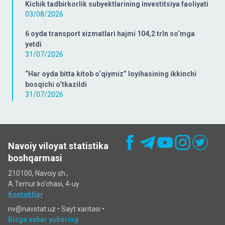
Kichik tadbirkorlik subyektlarining investitsiya faoliyati
03/08/2026
6 oyda transport xizmatlari hajmi 104,2 trln so‘mga
yetdi
31/07/2026
“Har oyda bitta kitob o‘qiymiz” loyihasining ikkinchi
bosqichi o‘tkazildi
31/07/2026
Navoiy viloyat statistika
boshqarmasi
210100, Navoiy sh.,
A.Temur ko‘chаsi, 4-uy
Kontaktlar
nv@navstat.uz •
Sayt xaritasi
•
Bizga xabar yuboring