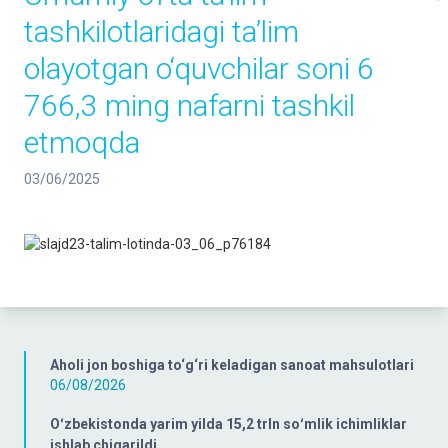
tashkilotlaridagi ta’lim
olayotgan o‘quvchilar soni 6
766,3 ming nafarni tashkil
etmoqda
03/06/2025
Aholi jon boshiga to‘g‘ri keladigan sanoat mahsulotlari
06/08/2026
Oʻzbekistonda yarim yilda 15,2 trln soʻmlik ichimliklar
ishlab chiqarildi