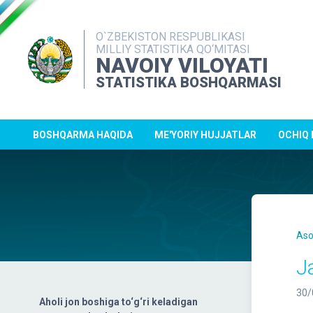
O`ZBEKISTON RESPUBLIKASI
MILLIY STATISTIKA QO‘MITASI
NAVOIY VILOYATI
STATISTIKA BOSHQARMASI
BOSHQARMA HAQIDA
ME'YORIY HUJJATLAR
OCHIQ
Aso
Ja
30/
Aholi jon boshiga to‘g‘ri keladigan