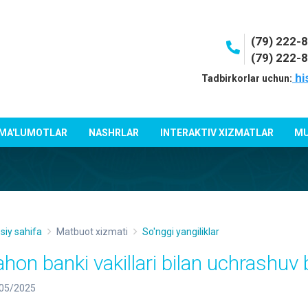
(79) 222-
(79) 222-
hi
Tadbirkorlar uchun:
 MA'LUMOTLAR
NASHRLAR
INTERAKTIV XIZMATLAR
MU
siy sahifa
Matbuot xizmati
So'nggi yangiliklar
hon banki vakillari bilan uchrashuv bo
05/2025