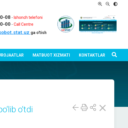
80-08
-
Ishonch telefoni
80-00
-
Call Centre
sobot.stat.uz
ga o'tish
ROJAATLAR
MATBUOT XIZMATI
KONTAKTLAR
‘lib o‘tdi