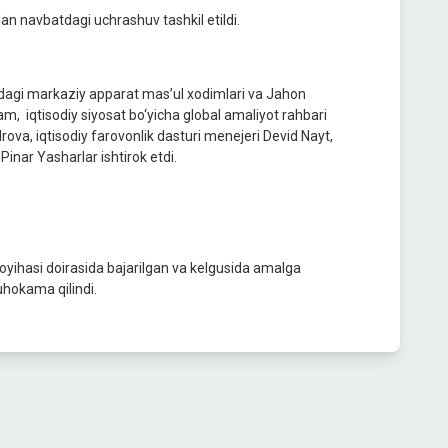
ilan navbatdagi uchrashuv tashkil etildi.
igidagi markaziy apparat mas’ul xodimlari va Jahon
, iqtisodiy siyosat bo‘yicha global amaliyot rahbari
va, iqtisodiy farovonlik dasturi menejeri Devid Nayt,
Pinar Yasharlar ishtirok etdi.
oyihasi doirasida bajarilgan va kelgusida amalga
uhokama qilindi.