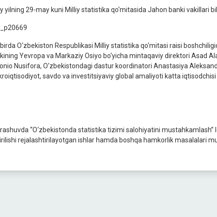
y yilning 29-may kuni Milliy statistika qo‘mitasida Jahon banki vakillari b
birda O‘zbekiston Respublikasi Milliy statistika qo‘mitasi raisi boshchil
kining Yevropa va Markaziy Osiyo bo‘yicha mintaqaviy direktori Asad Alam
onio Nusifora, O‘zbekistondagi dastur koordinatori Anastasiya Aleksandro
oiqtisodiyot, savdo va investitsiyaviy global amaliyoti katta iqtisodchisi 
rashuvda “O‘zbekistonda statistika tizimi salohiyatini mustahkamlash” l
irilishi rejalashtirilayotgan ishlar hamda boshqa hamkorlik masalalari m