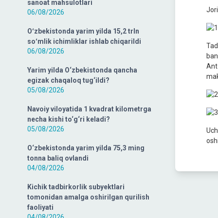
sanoat mahsulotlari
Jori
06/08/2026
Oʻzbekistonda yarim yilda 15,2 trln
soʻmlik ichimliklar ishlab chiqarildi
Tad
06/08/2026
ban
Ant
Yarim yilda O‘zbekistonda qancha
makr
egizak chaqaloq tug‘ildi?
05/08/2026
Navoiy viloyatida 1 kvadrat kilometrga
necha kishi to‘g‘ri keladi?
05/08/2026
Uch
osh
O‘zbekistonda yarim yilda 75,3 ming
tonna baliq ovlandi
04/08/2026
Kichik tadbirkorlik subyektlari
tomonidan amalga oshirilgan qurilish
faoliyati
04/08/2026