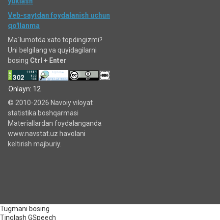
yuklash
Veb-saytdan foydalanish uchun
qo'llanma
Ma`lumotda xato topdingizmi?
Uni belgilang va quyidagilarni
bosing
Ctrl + Enter
Onlayn: 12
© 2010-2026 Navoiy viloyat
statistika boshqarmasi
Materiallardan foydalanganda
www.navstat.uz havolani
keltirish majburiy.
Tugmani bosing
Tinglash
GSpeech