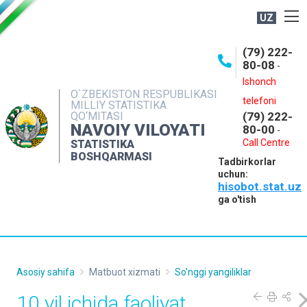
UZ
BOSHQARMA HAQIDA
(79) 222-
80-08
-
ME'YORIY HUJJATLAR
Ishonch
OCHIQ MA'LUMOTLAR
O`ZBEKISTON RESPUBLIKASI
telefoni
MILLIY STATISTIKA
QO‘MITASI
(79) 222-
NASHRLAR
NAVOIY VILOYATI
80-00
-
INTERAKTIV XIZMATLAR
Call Centre
STATISTIKA
BOSHQARMASI
Tadbirkorlar
MUROJAATLAR
uchun:
hisobot.stat.uz
MATBUOT XIZMATI
ga o'tish
KONTAKTLAR
Asosiy sahifa
Matbuot xizmati
So'nggi yangiliklar
10 yil ichida faoliyat