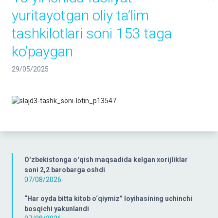
yuritayotgan oliy ta’lim
tashkilotlari soni 153 taga
ko‘paygan
29/05/2025
Oʻzbekistonga oʻqish maqsadida kelgan xorijliklar
soni 2,2 barobarga oshdi
07/08/2026
“Har oyda bitta kitob o‘qiymiz” loyihasining uchinchi
bosqichi yakunlandi