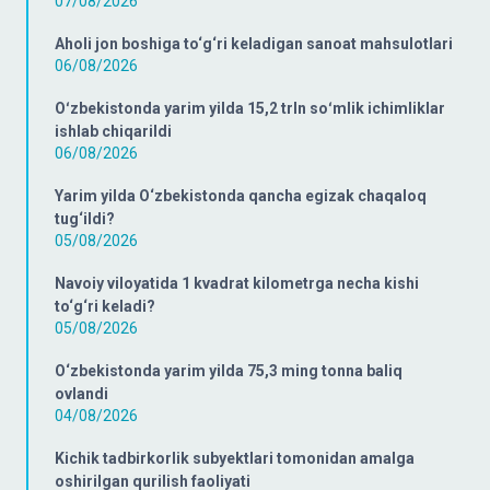
07/08/2026
Aholi jon boshiga to‘g‘ri keladigan sanoat mahsulotlari
06/08/2026
Oʻzbekistonda yarim yilda 15,2 trln soʻmlik ichimliklar
ishlab chiqarildi
06/08/2026
Yarim yilda O‘zbekistonda qancha egizak chaqaloq
tug‘ildi?
05/08/2026
Navoiy viloyatida 1 kvadrat kilometrga necha kishi
to‘g‘ri keladi?
05/08/2026
O‘zbekistonda yarim yilda 75,3 ming tonna baliq
ovlandi
04/08/2026
Kichik tadbirkorlik subyektlari tomonidan amalga
oshirilgan qurilish faoliyati