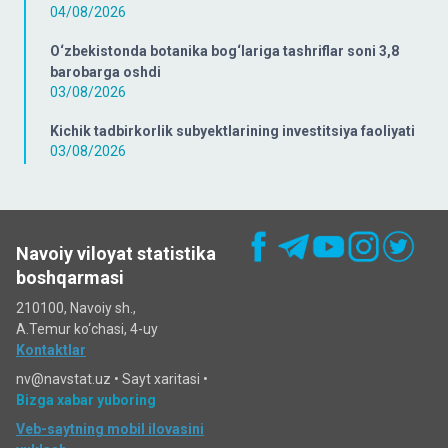
04/08/2026
O‘zbekistonda botanika bog‘lariga tashriflar soni 3,8
barobarga oshdi
03/08/2026
Kichik tadbirkorlik subyektlarining investitsiya faoliyati
03/08/2026
Navoiy viloyat statistika
boshqarmasi
210100, Navoiy sh.,
A.Temur ko‘chаsi, 4-uy
Kontaktlar
nv@navstat.uz •
Sayt xaritasi
•
Bizga xabar yuboring
Veb-saytning mobil ilovasini